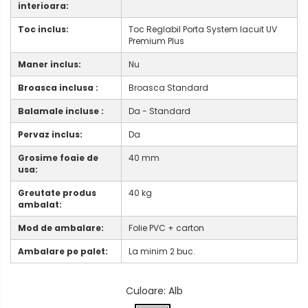
interioara:
Toc inclus:
Toc Reglabil Porta System lacuit UV
Premium Plus
Maner inclus:
Nu
Broasca inclusa :
Broasca Standard
Balamale incluse :
Da - Standard
Pervaz inclus:
Da
Grosime foaie de
40 mm
usa:
Greutate produs
40 kg
ambalat:
Mod de ambalare:
Folie PVC + carton
Ambalare pe palet:
La minim 2 buc.
Culoare
: Alb