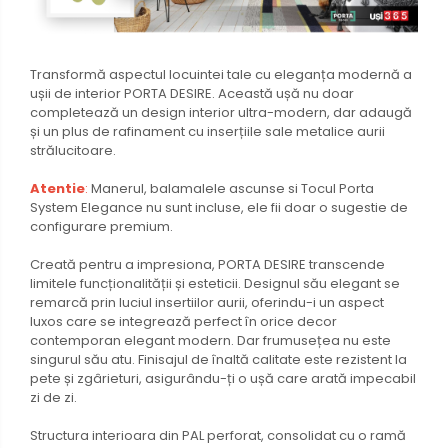
Transformă aspectul locuintei tale cu eleganța modernă a
ușii de interior PORTA DESIRE. Această ușă nu doar
completează un design interior ultra-modern, dar adaugă
și un plus de rafinament cu inserțiile sale metalice aurii
strălucitoare.
Atentie
:
Manerul, balamalele ascunse si Tocul Porta
System Elegance nu sunt incluse, ele fii doar o sugestie de
configurare premium.
Creată pentru a impresiona, PORTA DESIRE transcende
limitele funcționalității și esteticii. Designul său elegant se
remarcă prin luciul insertiilor aurii, oferindu-i un aspect
luxos care se integrează perfect în orice decor
contemporan elegant modern. Dar frumusețea nu este
singurul său atu. Finisajul de înaltă calitate este rezistent la
pete și zgârieturi, asigurându-ți o ușă care arată impecabil
zi de zi.
Structura interioara din PAL perforat, consolidat cu o ramă