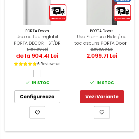
PORTA Doors
PORTA Doors
Usa cu toc reglabil
Usa Filomuro Hide / cu
PORTA DECOR - ST/DR
toc ascuns PORTA Doors
1.197,90 Lei
Alb - miez PAL Tubular
2.999,59 Lei
de la 904,41 Lei
2.099,71 Lei
6 Review-uri
IN STOC
IN STOC
Configureaza
Vezi Variante