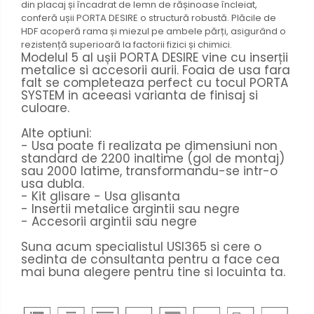
din placaj și încadrat de lemn de rășinoase încleiat,
conferă ușii PORTA DESIRE o structură robustă. Plăcile de
HDF acoperă rama și miezul pe ambele părți, asigurând o
rezistență superioară la factorii fizici și chimici.
Modelul 5 al ușii PORTA DESIRE vine cu inserții
metalice si accesorii aurii. Foaia de usa fara
falt se completeaza perfect cu tocul PORTA
SYSTEM in aceeasi varianta de finisaj si
culoare.
Alte optiuni:
- Usa poate fi realizata pe dimensiuni non
standard de 2200 inaltime (gol de montaj)
sau 2000 latime, transformandu-se intr-o
usa dubla.
- Kit glisare - Usa glisanta
- Insertii metalice argintii sau negre
- Accesorii argintii sau negre
Suna acum specialistul USI365 si cere o
sedinta de consultanta pentru a face cea
mai buna alegere pentru tine si locuinta ta.