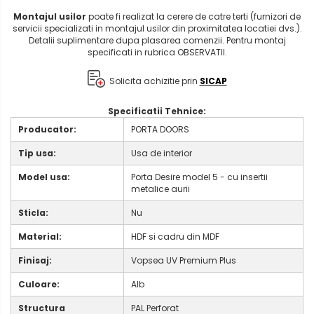
Montajul usilor
poate fi realizat la cerere de catre terti (furnizori de
servicii specializati in montajul usilor din proximitatea locatiei dvs.).
Detalii suplimentare dupa plasarea comenzii. Pentru montaj
specificati in rubrica OBSERVATII.
Solicita achizitie prin
SICAP
Specificatii Tehnice:
Producator:
PORTA DOORS
Tip usa:
Usa de interior
Model usa:
Porta Desire model 5 - cu insertii
metalice aurii
Sticla:
Nu
Material:
HDF si cadru din MDF
Finisaj:
Vopsea UV Premium Plus
Culoare:
Alb
Structura
PAL Perforat