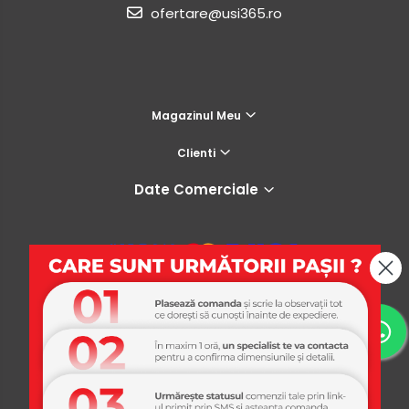
ofertare@usi365.ro
Magazinul Meu
Clienti
Date Comerciale
USI365
Platforma E-commerce by Gomag