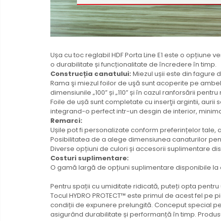
Ușa cu toc reglabil HDF Porta Line E1 este o opțiune ve
o durabilitate și funcționalitate de încredere în timp.
Construcția canatului:
Miezul ușii este din fagure 
Rama şi miezul foilor de uşă sunt acoperite pe ambele 
dimensiunile „100” și „110” și în cazul ranforsării pe
Foile de ușă sunt completate cu inserţii argintii, auri
integrand-o perfect intr-un desgin de interior, minima
Remarci:
Ușile pot fi personalizate conform preferințelor tale,
Posibilitatea de a alege dimensiunea canaturilor pentru
Diverse opțiuni de culori și accesorii suplimentare dis
Costuri suplimentare:
O gamă largă de opțiuni suplimentare disponibile la co
Pentru spații cu umiditate ridicată, puteți opta pentru 
Tocul HYDRO PROTECT™ este primul de acest fel pe pia
condiții de expunere prelungită. Conceput special pe
asigurând durabilitate și performanță în timp. Produs