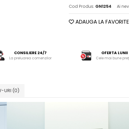
Cod Produs:
GN1254
Ai ne
ADAUGA LA FAVORITE
CONSILIERE 24/7
OFERTA LUNII
La preluarea comenzilor
Cele mai bune preț
W-URI
(0)