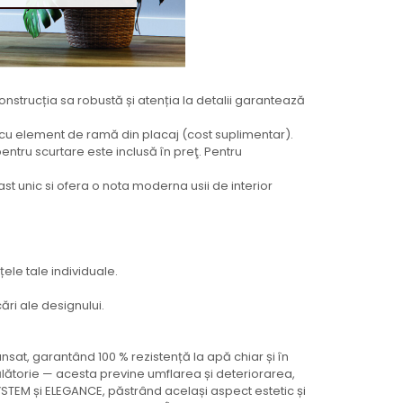
Construcția sa robustă și atenția la detalii garantează
or cu element de ramă din placaj (cost suplimentar).
entru scurtare este inclusă în preţ. Pentru
ast unic si ofera o nota moderna usii de interior
țele tale individuale.
ări ale designului.
at, garantând 100 % rezistență la apă chiar și în
lătorie — acesta previne umflarea și deteriorarea,
YSTEM și ELEGANCE, păstrând același aspect estetic și