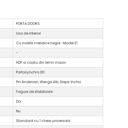
PORTA DOORS
Usa de interior
Cu insertii metalice negre -Model E1
-
HDF si cadru din lemn masiv
Portasynchro 3D
Pin Andersen, Wenge Alb, Stejar Inchis
Fagure de stabilizare
Da
Nu
Standard cu 1 cheie universala