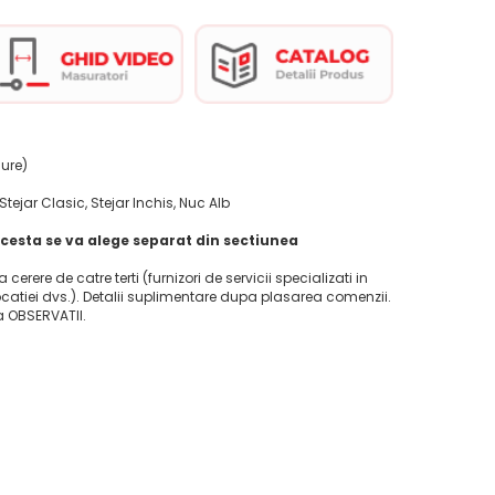
gure)
tejar Clasic, Stejar Inchis, Nuc Alb
cesta se va alege separat din sectiunea
la cerere de catre terti (furnizori de servicii specializati in
ocatiei dvs.). Detalii suplimentare dupa plasarea comenzii.
ca OBSERVATII.