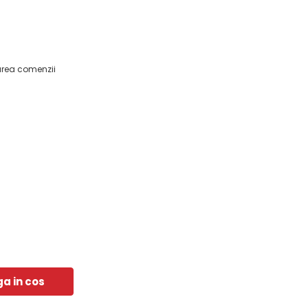
area comenzii
a in cos