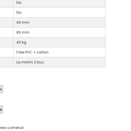
Da
Da
40 mm
80 mm
40 kg
Folie PVC + carton
La minim 2 buc.
area comenzii