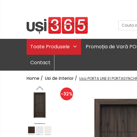
Toate Produsele
Promoția de Vară P
Contact
Home /
Usi de interior /
Usa PORTA LINE E1 PORTASYNCH
-32%