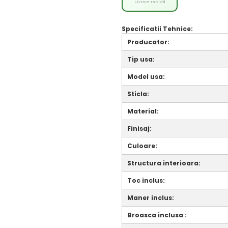
Livrare rapidă
Specificatii Tehnice:
Producator:
Tip usa:
Model usa:
Sticla:
Material:
Finisaj:
Culoare:
Structura interioara:
Toc inclus:
Maner inclus:
Broasca inclusa :