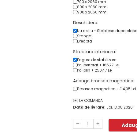
700 x 2060 mm
800 x 2060 mm
900 x 2060 mm
Deschidere:
Nu o stiu - Stabilesc dupa plas
Stanga
Dreapta
Structura interioara:
Fagure de stabilizare
Pal perforat + 165,77 Lei
Pal plin + 250,47 Lei
Adauga broasca magnetica:
Broasca magnetica + 114,95 Lei
LA COMANDĂ
Data de livrare:
Joi, 13.08.2026
Adaug