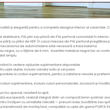
rsatilă și elegantă pentru a completa designul interior al casei tale. 
de stabilizare, PAL plin sau placă din PAL perforat consolidat în interi
părţi cu plăci de HDF. În cazul miezului din PAL perforat pregătirea p
ntru mecanismul de autoînchidere este necesară a treia balama.
i sau negre, cu o lăţime de 6 mm . Insertiile metalice negre fac un contr
list simplu.
 având în vedere opțiunile suplimentare disponibile.
 ușile duble, inclusiv canatul activ și cel pasiv.
ponibile la costuri suplimentare, pentru a satisface nevoile și preferin
sturi suplimentare, inclusiv culori personalizate, accesorii și modific
un toc special, rezistent la apă.
ța europeană, realizat integral dintr-un compozit lemn-polimer avans
ntru încăperi cu umiditate ridicată — precum baie, bucătărie sau spă
ul beneficiază de montaj facil, compatibil cu ușile din gama PORTA S