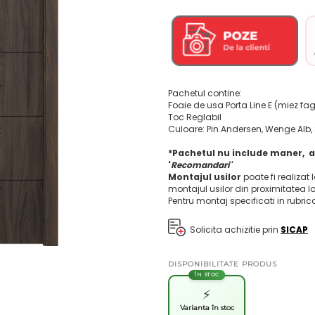
Pachetul contine:
Foaie de usa Porta Line E (miez fa
Toc Reglabil
Culoare: Pin Andersen, Wenge Alb, S
*Pachetul nu include maner, a
'
Recomandari'
Montajul usilor
poate fi realizat 
montajul usilor din proximitatea l
Pentru montaj specificati in rubri
Solicita achizitie prin
SICAP
DISPONIBILITATE PRODUS
ÎN STOC
⚡
Varianta în stoc