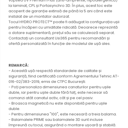
vopsea UV Premium Plus (anti-amprente, hipoalergenică)
la laminat, CPL și Portasynchro 3D. În plus, acest toc este
acoperit de garanție extinsă de până la 5 ani când este
instalat de un montator autorizat.
Tocul HYDRO PROTECT™ poate fi adăugat la configurația ușii
pentru încăperi cu umiditate ridicată. Deoarece reprezintă
o dotare suplimentară, prețul său se calculează separat.
Contactați un consultant Usi365 pentru recomandări și
ofertă personalizată în funcție de modelul de ușă ales.
REMARCĂ:
- Această ușă respectă standardele de calitate și
siguranță, fiind certificată conform Agrementului Tehnic AT-
016-02/383-2019, emis de CTPC București.
- Poți personaliza dimensiunea canaturilor pentru ușile
duble, iar pentru ușile duble fără falț, este necesar să
comanzi atât canatul activ, cât și pe cel pasiv.
- Broasca magnetică nu este disponibilă pentru ușile
duble.
- Pentru dimensiunea "100", este necesară a treia balama.
- Balamalele PRIME sau balamalele 3D sunt incluse
împreună cu tocul, asigurând o montare ușoară și stabilă.