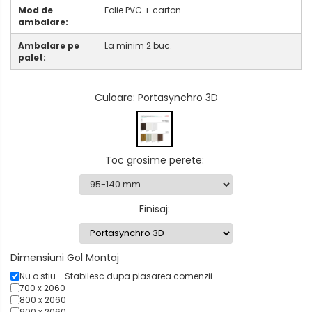
Mod de
Folie PVC + carton
ambalare:
Ambalare pe
La minim 2 buc.
palet:
Culoare
: Portasynchro 3D
Toc grosime perete
:
Finisaj
:
Dimensiuni Gol Montaj
Nu o stiu - Stabilesc dupa plasarea comenzii
700 x 2060
800 x 2060
900 x 2060