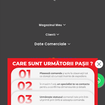
Magazinul Meu
Clienti
Date Comerciale
USI365
Platforma E-commerce by Gomag