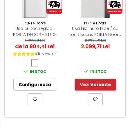
PORTA Doors
PORTA Doors
Usa cu toc reglabil
Usa Filomuro Hide / cu
PORTA DECOR - ST/DR
toc ascuns PORTA Doors
1.197,90 Lei
Alb - miez PAL Tubular
2.999,59 Lei
de la 904,41 Lei
2.099,71 Lei
6 Review-uri
IN STOC
IN STOC
Configureaza
Vezi Variante