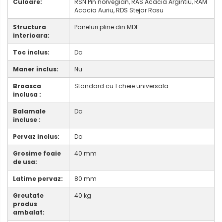
Culoare:
RSN Pin norvegian, RAS Acacia Argintiu, RAM
Acacia Auriu, RDS Stejar Rosu
Structura
Paneluri pline din MDF
interioara:
Toc inclus:
Da
Maner inclus:
Nu
Broasca
Standard cu 1 cheie universala
inclusa :
Balamale
Da
incluse :
Pervaz inclus:
Da
Grosime foaie
40 mm
de usa:
Latime pervaz:
80 mm
Greutate
40 kg
produs
ambalat: