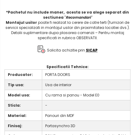
*Pachetul nu include maner, acesta se va alege separat din
sectiunea '
Recomandari'
Montajul usilor
poate fi realizat la cerere de catre terti (furnizori de
servicii specializati in montajul usilor din proximitatea locatiei dvs.).
Detalii suplimentare dupa plasarea comenzii – Pentru montaj
specificati in rubrica OBSERVATII.
Solicita achizitie prin
SICAP
Specificatii Tehnice:
Producator:
PORTA DOORS
Tip usa:
Usa de interior
Model usa:
Cu rama si panou - Model E0
Sticla:
-
Material:
Panouri din MDF
Finisaj:
Portasynchro 3D