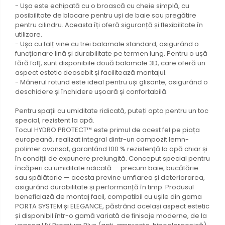
- Ușa este echipată cu o broască cu cheie simplă, cu
posibilitate de blocare pentru uși de baie sau pregătire
pentru cilindru. Aceasta îți oferă siguranță și flexibilitate în
utilizare.
- Ușa cu falț vine cu trei balamale standard, asigurând o
funcționare lină și durabilitate pe termen lung. Pentru o ușă
fără falț, sunt disponibile două balamale 3D, care oferă un
aspect estetic deosebit și facilitează montajul.
- Mânerul rotund este ideal pentru uși glisante, asigurând o
deschidere și închidere ușoară și confortabilă.
Pentru spații cu umiditate ridicată, puteți opta pentru un toc
special, rezistent la apă.
Tocul HYDRO PROTECT™ este primul de acest fel pe piața
europeană, realizat integral dintr-un compozit lemn-
polimer avansat, garantând 100 % rezistență la apă chiar și
în condiții de expunere prelungită. Conceput special pentru
încăperi cu umiditate ridicată — precum baie, bucătărie
sau spălătorie — acesta previne umflarea și deteriorarea,
asigurând durabilitate și performanță în timp. Produsul
beneficiază de montaj facil, compatibil cu ușile din gama
PORTA SYSTEM și ELEGANCE, păstrând același aspect estetic
și disponibil într-o gamă variată de finisaje moderne, de la