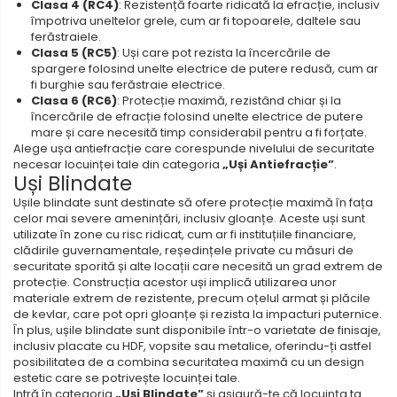
Clasa 4 (RC4)
: Rezistență foarte ridicată la efracție, inclusiv
împotriva uneltelor grele, cum ar fi topoarele, daltele sau
ferăstraiele.
Clasa 5 (RC5)
: Uși care pot rezista la încercările de
spargere folosind unelte electrice de putere redusă, cum ar
fi burghie sau ferăstraie electrice.
Clasa 6 (RC6)
: Protecție maximă, rezistând chiar și la
încercările de efracție folosind unelte electrice de putere
mare și care necesită timp considerabil pentru a fi forțate.
Alege ușa antiefracție care corespunde nivelului de securitate
necesar locuinței tale din categoria
„Uși Antiefracție”
.
Uși Blindate
Ușile blindate sunt destinate să ofere protecție maximă în fața
celor mai severe amenințări, inclusiv gloanțe. Aceste uși sunt
utilizate în zone cu risc ridicat, cum ar fi instituțiile financiare,
clădirile guvernamentale, reședințele private cu măsuri de
securitate sporită și alte locații care necesită un grad extrem de
protecție. Construcția acestor uși implică utilizarea unor
materiale extrem de rezistente, precum oțelul armat și plăcile
de kevlar, care pot opri gloanțe și rezista la impacturi puternice.
În plus, ușile blindate sunt disponibile într-o varietate de finisaje,
inclusiv placate cu HDF, vopsite sau metalice, oferindu-ți astfel
posibilitatea de a combina securitatea maximă cu un design
estetic care se potrivește locuinței tale.
Intră în categoria
„Uși Blindate”
și asigură-te că locuința ta