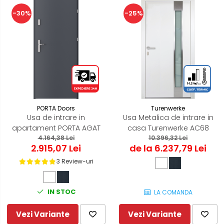
-30%
-25%
PORTA Doors
Turenwerke
Usa de intrare in
Usa Metalica de intrare in
apartament PORTA AGAT
casa Turenwerke AC68
4.164,38 Lei
10.396,32 Lei
2.915,07 Lei
de la 6.237,79 Lei
3 Review-uri
IN STOC
LA COMANDA
Vezi Variante
Vezi Variante