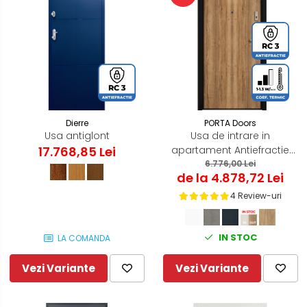
Dierre
PORTA Doors
Usa antiglont
Usa de intrare in
17.768,85 Lei
apartament Antiefractie
PORTA EXTREME RC 3 cu
6.776,00 Lei
de la 4.878,72 Lei
autoinchidere
4 Review-uri
IN STOC
LA COMANDA
Vezi Variante
Vezi Variante