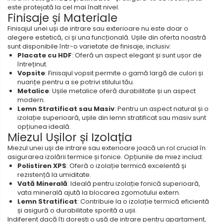
este protejată la cel mai înalt nivel.
Finisaje și Materiale
Finisajul unei uși de intrare sau exterioare nu este doar o
alegere estetică, ci și una funcțională. Ușile din oferta noastră
sunt disponibile într-o varietate de finisaje, inclusiv:
Placate cu HDF
: Oferă un aspect elegant și sunt ușor de
întreținut.
Vopsite
: Finisajul vopsit permite o gamă largă de culori și
nuanțe pentru a se potrivi stilului tău.
Metalice
: Ușile metalice oferă durabilitate și un aspect
modern.
Lemn Stratificat sau Masiv
: Pentru un aspect natural și o
izolație superioară, ușile din lemn stratificat sau masiv sunt
opțiunea ideală.
Miezul Ușilor și Izolația
Miezul unei uși de intrare sau exterioare joacă un rol crucial în
asigurarea izolării termice și fonice. Opțiunile de miez includ:
Polistiren XPS
: Oferă o izolație termică excelentă și
rezistență la umiditate.
Vată Minerală
: Ideală pentru izolație fonică superioară,
vata minerală ajută la blocarea zgomotului extern.
Lemn Stratificat
: Contribuie la o izolație termică eficientă
și asigură o durabilitate sporită a ușii.
Indiferent dacă îți dorești o ușă de intrare pentru apartament,