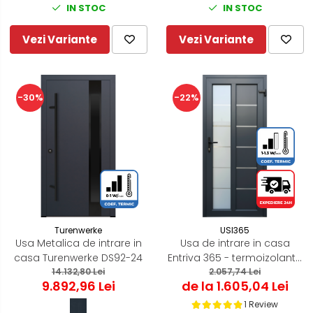
IN STOC
IN STOC
Vezi Variante
Vezi Variante
-30%
-22%
Turenwerke
USI365
Usa Metalica de intrare in
Usa de intrare in casa
casa Turenwerke DS92-24
Entriva 365 - termoizolanta
14.132,80 Lei
pentru exterior
2.057,74 Lei
9.892,96 Lei
de la 1.605,04 Lei
1 Review