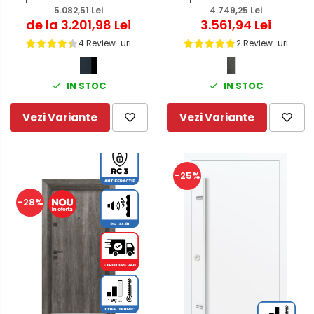
RC3 - Dierre SPARTA 8 +
5.082,51 Lei
antiefractie RC3 - Culoare
4.749,25 Lei
de la 3.201,98 Lei
3.561,94 Lei
Contratoc
Ciment Inchis / Alb
4 Review-uri
2 Review-uri
IN STOC
IN STOC
Vezi Variante
Vezi Variante
-25%
-28%