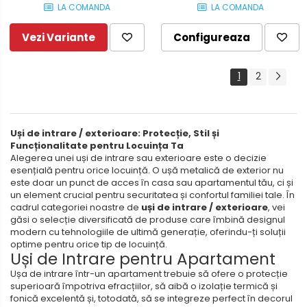
LA COMANDA
LA COMANDA
Vezi Variante
Configureaza
1
2
Uși de intrare / exterioare: Protecție, Stil și
Funcționalitate pentru Locuința Ta
Alegerea unei uși de intrare sau exterioare este o decizie
esențială pentru orice locuință. O ușă metalică de exterior nu
este doar un punct de acces în casa sau apartamentul tău, ci și
un element crucial pentru securitatea și confortul familiei tale. În
cadrul categoriei noastre de
uși de intrare / exterioare
, vei
găsi o selecție diversificată de produse care îmbină designul
modern cu tehnologiile de ultimă generație, oferindu-ți soluții
optime pentru orice tip de locuință.
Uși de Intrare pentru Apartament
Ușa de intrare într-un apartament trebuie să ofere o protecție
superioară împotriva efracțiilor, să aibă o izolație termică și
fonică excelentă și, totodată, să se integreze perfect în decorul