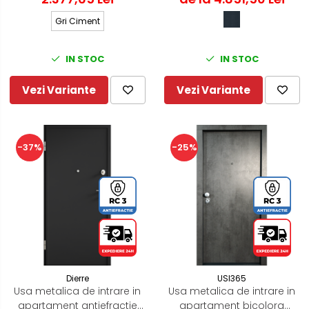
Gri Ciment
IN STOC
IN STOC
Vezi Variante
Vezi Variante
-37%
-25%
Dierre
USI365
Usa metalica de intrare in
Usa metalica de intrare in
apartament antiefractie
apartament bicolora