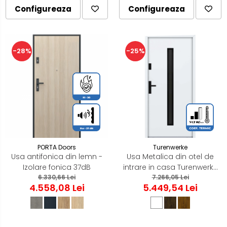
Configureaza
Configureaza
-28%
-25%
PORTA Doors
Turenwerke
Usa antifonica din lemn -
Usa Metalica din otel de
Izolare fonica 37dB
intrare in casa Turenwerke
6.330,66 Lei
ATU68 - Blackline
7.266,05 Lei
4.558,08 Lei
5.449,54 Lei