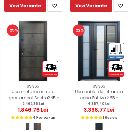
Vezi Variante
Vezi Variante
-25%
-22%
USI365
USI365
Usa metalica intrare
Usa dubla de intrare in
apartament Sentra365 -
casa Entriva 365 -
izolatie fonica / termica -
2.462,35 Lei
termoizolanta pentru
4.357,40 Lei
1.846,76 Lei
3.398,77 Lei
Culoare Ciment Gri Inchis /
exterior - Gri Antracit
Alb /Nuc
4 Review-uri
1 Review