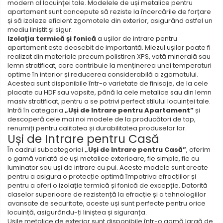
modern al locuinței tale. Modelele de uși metalice pentru
apartament sunt concepute să reziste la încercările de forțare
și să izoleze eficient zgomotele din exterior, asigurând astfel un
mediu liniștit și sigur.
Izolația termică și fonică
a ușilor de intrare pentru
apartament este deosebit de importantă. Miezul ușilor poate fi
realizat din materiale precum polistiren XPS, vată minerală sau
lemn stratificat, care contribuie la menținerea unei temperaturi
optime în interior și reducerea considerabilă a zgomotului.
Acestea sunt disponibile într-o varietate de finisaje, de la cele
placate cu HDF sau vopsite, până la cele metalice sau din lemn
masiv stratificat, pentru a se potrivi perfect stilului locuinței tale.
Intră în categoria
„Uși de Intrare pentru Apartament”
și
descoperă cele mai noi modele de la producători de top,
renumiți pentru calitatea și durabilitatea produselor lor.
Uși de Intrare pentru Casă
În cadrul subcategoriei
„Uși de Intrare pentru Casă”
, oferim
o gamă variată de uși metalice exterioare, fie simple, fie cu
luminator sau uși de intrare cu pui. Aceste modele sunt create
pentru a asigura o protecție optimă împotriva efracțiilor și
pentru a oferi o izolație termică și fonică de excepție. Datorită
claselor superioare de rezistență la efracție și a tehnologiilor
avansate de securitate, aceste uși sunt perfecte pentru orice
locuință, asigurându-ți liniștea și siguranța.
Ușile metalice de exterior sunt disponibile într-o gamă largă de