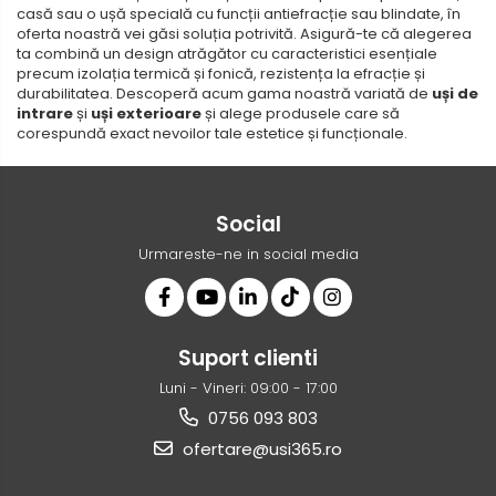
casă sau o ușă specială cu funcții antiefracție sau blindate, în
oferta noastră vei găsi soluția potrivită. Asigură-te că alegerea
ta combină un design atrăgător cu caracteristici esențiale
precum izolația termică și fonică, rezistența la efracție și
durabilitatea. Descoperă acum gama noastră variată de
uși de
intrare
și
uși exterioare
și alege produsele care să
corespundă exact nevoilor tale estetice și funcționale.
Social
Urmareste-ne in social media
Suport clienti
Luni - Vineri: 09:00 - 17:00
0756 093 803
ofertare@usi365.ro