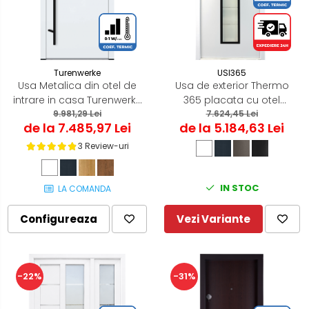
Turenwerke
USI365
Usa Metalica din otel de
Usa de exterior Thermo
intrare in casa Turenwerke
365 placata cu otel
9.981,29 Lei
DS82
Termoizolanta
7.624,45 Lei
de la 7.485,97 Lei
de la 5.184,63 Lei
3 Review-uri
IN STOC
LA COMANDA
Configureaza
Vezi Variante
-22%
-31%