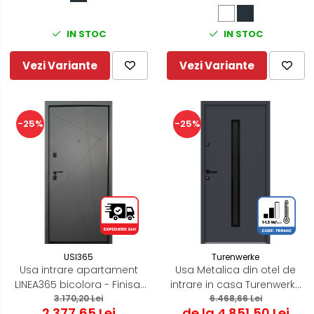
IN STOC
IN STOC
Vezi Variante
Vezi Variante
-25%
-25%
USI365
Turenwerke
Usa intrare apartament
Usa Metalica din otel de
LINEA365 bicolora - Finisaj
intrare in casa Turenwerke
in 2 culori Gri Antracit / Alb
3.170,20 Lei
ATU68 - Blackline ST/DR
6.468,66 Lei
2.377,65 Lei
de la 4.851,50 Lei