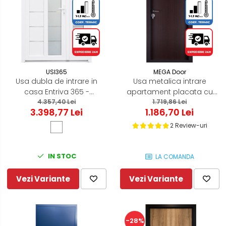
USI365
MEGA Door
Usa dubla de intrare in
Usa metalica intrare
casa Entriva 365 -
apartament placata cu
termoizolanta pentru
4.357,40 Lei
MDF Wenge - Mega EKO P+
1.719,86 Lei
3.398,77 Lei
1.186,70 Lei
exterior - ALB
9000
2 Review-uri
IN STOC
LA COMANDA
Vezi Variante
Vezi Variante
-28%