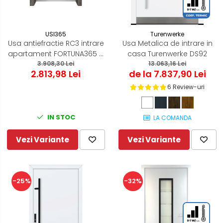
USI365
Turenwerke
Usa antiefractie RC3 intrare
Usa Metalica de intrare in
apartament FORTUNA365 –
casa Turenwerke DS92
Bicolora Alb Interior / Gri
3.908,30 Lei
13.063,16 Lei
2.813,98 Lei
de la 7.837,90 Lei
Cenusa Exterior
6 Review-uri
IN STOC
LA COMANDA
Vezi Variante
Vezi Variante
-25%
-32%