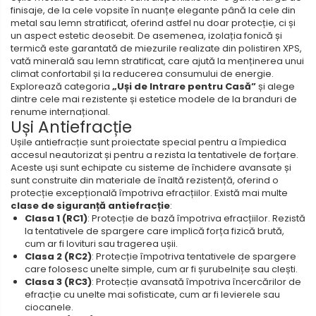
finisaje, de la cele vopsite în nuanțe elegante până la cele din
metal sau lemn stratificat, oferind astfel nu doar protecție, ci și
un aspect estetic deosebit. De asemenea, izolația fonică și
termică este garantată de miezurile realizate din polistiren XPS,
vată minerală sau lemn stratificat, care ajută la menținerea unui
climat confortabil și la reducerea consumului de energie.
Explorează categoria
„Uși de Intrare pentru Casă”
și alege
dintre cele mai rezistente și estetice modele de la branduri de
renume internațional.
Uși Antiefracție
Ușile antiefracție sunt proiectate special pentru a împiedica
accesul neautorizat și pentru a rezista la tentativele de forțare.
Aceste uși sunt echipate cu sisteme de închidere avansate și
sunt construite din materiale de înaltă rezistență, oferind o
protecție excepțională împotriva efracțiilor. Există mai multe
clase de siguranță antiefracție
:
Clasa 1 (RC1)
: Protecție de bază împotriva efracțiilor. Rezistă
la tentativele de spargere care implică forța fizică brută,
cum ar fi lovituri sau tragerea ușii.
Clasa 2 (RC2)
: Protecție împotriva tentativele de spargere
care folosesc unelte simple, cum ar fi șurubelnițe sau clești.
Clasa 3 (RC3)
: Protecție avansată împotriva încercărilor de
efracție cu unelte mai sofisticate, cum ar fi levierele sau
ciocanele.