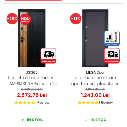
-25%
-31%
USI365
MEGA Door
Usa intrare apartament
Usa metalica intrare
AMURA365 - Finisaj in 2
apartament placata cu
culori cu riflaj negru si
3.430,35 Lei
MDF Gri Antracit - Mega
1.801,45 Lei
2.572,76 Lei
1.243,00 Lei
insertie de Cires
EKO P+ 9000
1 Review
1 Review
IN STOC
IN STOC