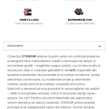
OFERTA LUNII
EXPEDIERE ÎN 24H
Cele mai bune prețuri
La produsele selectate
Descriere
Colecția
STENOIR
aduce în prim-plan un contrast puternic
și elegant între naturalețea caldă a lemnului de stejar și
accentele grafit – baghete negre subțiri, cu rol decorativ și
structural. Este o colecție gândită în stil
loft
, inspirată din
spațiile industriale reconvertite în locuințe moderne: spații
deschise, luminoase, cu materiale brute și elemente
vizibile, unde lemnul și metalul coexistă armonios.
Stilul loft a devenit tot mai prezent în amenajările de astăzi
– atât în locuințele urbane, cât și în birourile de tip open-
space. De ce? Pentru că oferă libertate de exprimare,
volum aerisit și un decor autentic. STENOIR preia aceste
principii și le adaptează ușilor de interior: forme simple,