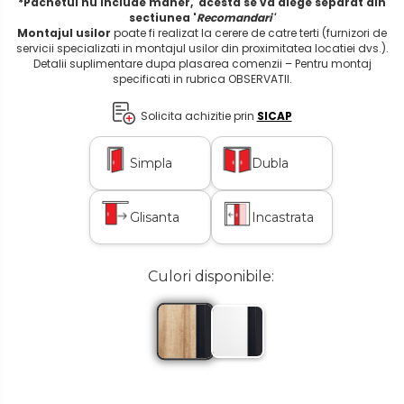
*Pachetul nu include maner, acesta se va alege separat din
sectiunea '
Recomandari'
Montajul usilor
poate fi realizat la cerere de catre terti (furnizori de
servicii specializati in montajul usilor din proximitatea locatiei dvs.).
Detalii suplimentare dupa plasarea comenzii – Pentru montaj
specificati in rubrica OBSERVATII.
Solicita achizitie prin
SICAP
Simpla
Dubla
Glisanta
Incastrata
Culori disponibile: