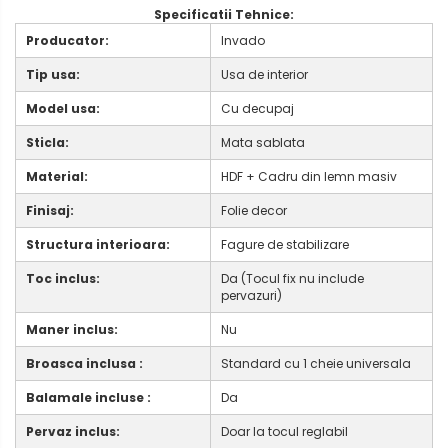
Specificatii Tehnice:
Producator:
Invado
Tip usa:
Usa de interior
Model usa:
Cu decupaj
Sticla:
Mata sablata
Material:
HDF + Cadru din lemn masiv
Finisaj:
Folie decor
Structura interioara:
Fagure de stabilizare
Toc inclus:
Da (Tocul fix nu include
pervazuri)
Maner inclus:
Nu
Broasca inclusa :
Standard cu 1 cheie universala
Balamale incluse :
Da
Pervaz inclus:
Doar la tocul reglabil