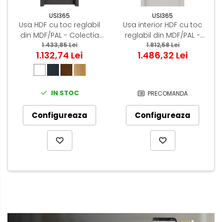
USI365
USI365
Usa HDF cu toc reglabil
Usa interior HDF cu toc
din MDF/PAL - Colectia
reglabil din MDF/PAL -
LUIS 4.2 - Culoare Gri
1.433,85 Lei
Colectia STENOIR Casmir
1.812,58 Lei
1.132,74 Lei
1.486,32 Lei
Antracit
7.5
IN STOC
PRECOMANDA
Configureaza
Configureaza