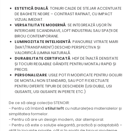
ESTETICĂ DUALĂ
: TONURI CALDE DE STEJAR ACCENTUATE
DE BAGHETE NEGRE – CONTRAST RAFINAT, CU IMPACT
VIZUAL IMEDIAT.
VERSATILITATE MODERNĂ
: SE INTEGREAZĂ UȘOR ÎN
INTERIOARE SCANDINAVE, LOFT INDUSTRIAL SAU SPAȚII DE
BIROU CONTEMPORANE.
LUMINOZITATE INTELIGENTĂ
: PANOURILE VITRATE MARI
(MAT/TRANSPARENT) DESCHID PERSPECTIVA ȘI
VALORIFICĂ LUMINA NATURALĂ.
DURABILITATE CERTIFICATĂ
: HDF DE ÎNALTĂ DENSITATE
ȘI TOCURI REGLABILE GÂNDITE PENTRU MONTAJ RAPID ȘI
PRECIS.
PERSONALIZARE
: USILE POT FI MODIFICATE PENTRU GOLURI
DE MONTAJ NON STANDARD, SAU POT FI EXECTUATE
PENTRU DIFERITE TIPURI DE DESCHIDERI (USI DUBLE, USI
GLISANTE, USI GLISANTE IN PERETE ETC.)
De ce să alegi colecția STENOIR:
- Pentru că îmbină
stilul loft
cu naturalețea materialelor și
simplitatea formelor.
- Pentru că are un design modern, dar atemporal.
- Pentru că este o soluție elegantă, practică și adaptabilă –
atât în locuințe private, cât și în spații de birouri moderne.