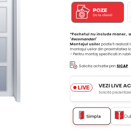
*Pachetul nu include maner, a
'
Recomandari'
Montajul usilor
poate fi realizat 
montajul usilor din proximitatea l
– Pentru montaj specificati in rubr
Solicita achizitie prin
SICAP
VEZI LIVE 
Solicită prezentare
Simpla
Du