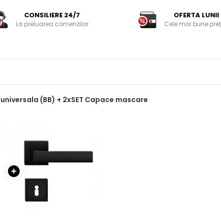
CONSILIERE 24/7
OFERTA LUNII
La preluarea comenzilor
Cele mai bune preț
 universala (BB) + 2xSET Capace mascare