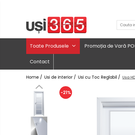
Toate Produsele
Promoția de Vară P
Contact
Home /
Usi de interior /
Usi cu Toc Reglabil /
Usa HD
-21%