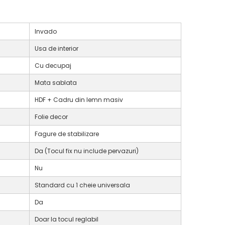
Invado
Usa de interior
Cu decupaj
Mata sablata
HDF + Cadru din lemn masiv
Folie decor
Fagure de stabilizare
Da (Tocul fix nu include pervazuri)
Nu
Standard cu 1 cheie universala
Da
Doar la tocul reglabil