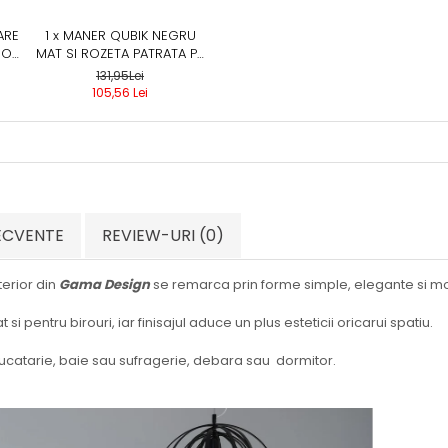
ARE
1 x MANER QUBIK NEGRU
IOR,
MAT SI ROZETA PATRATA PZ
/ BB / WC, MANER CU
131,95Lei
ROZETA BB SI CHEIE
105,56 Lei
UNIVERSALA, BB - QUBIK
RECVENTE
REVIEW-URI
(0)
terior din
Gama Design
se remarca prin forme simple, elegante si m
at si pentru birouri, iar finisajul aduce un plus esteticii oricarui spatiu.
 bucatarie, baie sau sufragerie, debara sau dormitor.