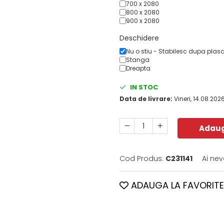
700 x 2080
800 x 2080
900 x 2080
Deschidere
Nu o stiu - Stabilesc dupa plas
Stanga
Dreapta
IN STOC
Data de livrare:
Vineri, 14.08.202
Adaug
Cod Produs:
C231141
Ai nev
ADAUGA LA FAVORITE