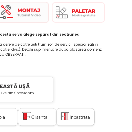
cesta se va alege separat din sectiunea
la cerere de catre terti (furnizori de servicii specializati in
ocatiei dvs.). Detalii suplimentare dupa plasarea comenzii
ica OBSERVATII.
ACEASTĂ UȘĂ
 live d
in Showroom
bla
Glisanta
Incastrata