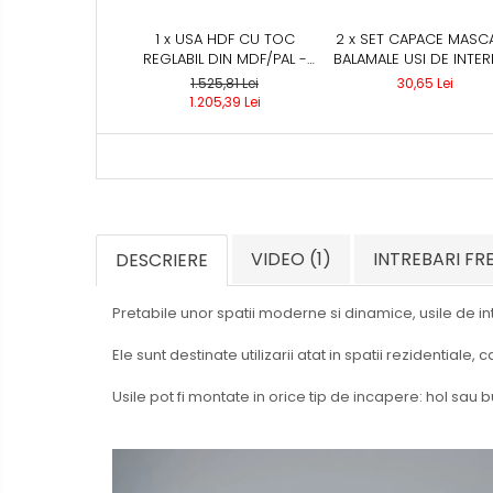
1 x USA HDF CU TOC
2 x SET CAPACE MASC
REGLABIL DIN MDF/PAL -
BALAMALE USI DE INTER
COLECTIA QUADRAT 4.1 -
NEGRU
1.525,81 Lei
30,65 Lei
CULOARE ALB
1.205,39 Lei
VIDEO
(1)
INTREBARI F
DESCRIERE
Pretabile unor spatii moderne si dinamice, usile de in
Ele sunt destinate utilizarii atat in spatii rezidentiale, c
Usile pot fi montate in orice tip de incapere: hol sau