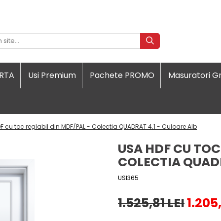
ORTA
Usi Premium
Pachete PROMO
Masuratori Gr
F cu toc reglabil din MDF/PAL - Colectia QUADRAT 4.1 - Culoare Alb
USA HDF CU TOC
COLECTIA QUADR
USI365
1.525,81 LEI
1.205