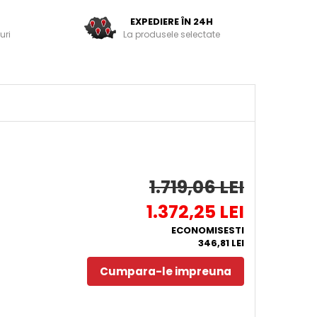
EXPEDIERE ÎN 24H
uri
La produsele selectate
1.719,06 LEI
1.372,25 LEI
ECONOMISESTI
346,81 LEI
Cumpara-le impreuna