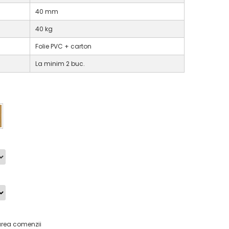
40 mm
40 kg
Folie PVC + carton
La minim 2 buc.
area comenzii