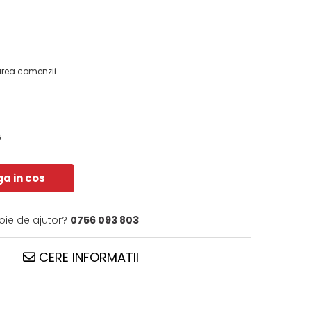
area comenzii
6
a in cos
oie de ajutor?
0756 093 803
CERE INFORMATII