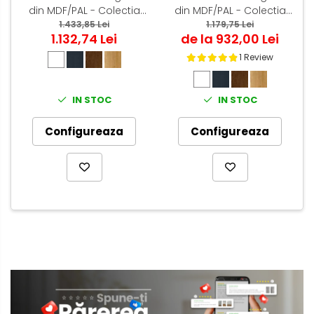
din MDF/PAL - Colectia
din MDF/PAL - Colectia
LUIS 4.2 - Culoare Gri
1.433,85 Lei
ORIZONT 3.5
1.179,75 Lei
1.132,74 Lei
de la 932,00 Lei
Antracit
1 Review
IN STOC
IN STOC
Configureaza
Configureaza