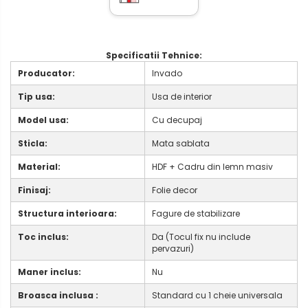
Specificatii Tehnice:
Producator:
Invado
Tip usa:
Usa de interior
Model usa:
Cu decupaj
Sticla:
Mata sablata
Material:
HDF + Cadru din lemn masiv
Finisaj:
Folie decor
Structura interioara:
Fagure de stabilizare
Toc inclus:
Da (Tocul fix nu include
pervazuri)
Maner inclus:
Nu
Broasca inclusa :
Standard cu 1 cheie universala