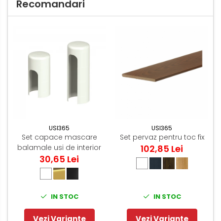
Recomandari
USI365
USI365
Set capace mascare
Set pervaz pentru toc fix
balamale usi de interior
102,85 Lei
30,65 Lei
IN STOC
IN STOC
Vezi Variante
Vezi Variante