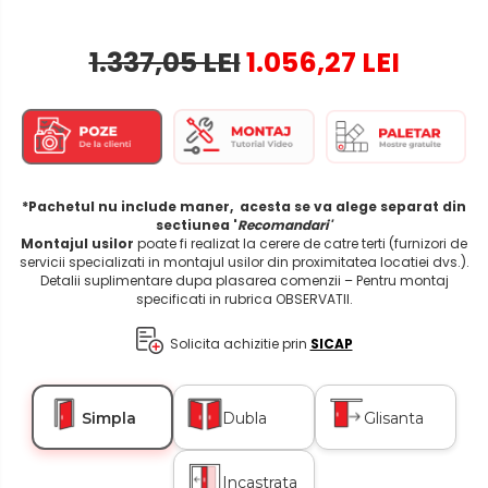
1.337,05 LEI
1.056,27 LEI
*Pachetul nu include maner, acesta se va alege separat din
sectiunea '
Recomandari'
Montajul usilor
poate fi realizat la cerere de catre terti (furnizori de
servicii specializati in montajul usilor din proximitatea locatiei dvs.).
Detalii suplimentare dupa plasarea comenzii – Pentru montaj
specificati in rubrica OBSERVATII.
Solicita achizitie prin
SICAP
Simpla
Dubla
Glisanta
Incastrata