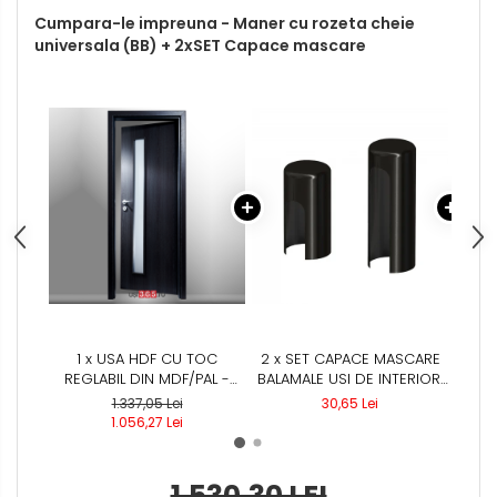
Cumpara-le impreuna - Maner cu rozeta cheie
universala (BB) + 2xSET Capace mascare
1 x USA HDF CU TOC
2 x SET CAPACE MASCARE
1 x
REGLABIL DIN MDF/PAL -
BALAMALE USI DE INTERIOR,
MAT 
COLECTIA GOLD 1.4 -
NEGRU
/ 
1.337,05 Lei
30,65 Lei
CULOARE GRI ANTRACIT
R
1.056,27 Lei
UNI
1.530,30 LEI