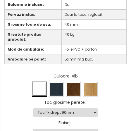
Balamale incluse :
Da
Pervaz inclus:
Doar la tocul reglabil
Grosime foaie de usa:
40 mm
Greutate produs
40 kg
ambalat:
Mod de ambalare:
Folie PVC + carton
Ambalare pe palet:
La minim 2 buc.
Culoare
: Alb
Toc grosime perete
:
Finisaj
: