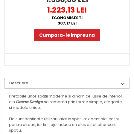
1.223,13 LEI
ECONOMISESTI
307,17 LEI
Cumpara-le impreuna
Descriere
Pretabile unor spatii moderne si dinamice, usile de interior
din
Gama Design
se remarca prin forme simple, elegante
si modele unice.
Ele sunt destinate utilizarii atat in spatii rezidentiale, cat si
pentru birouri, iar finisajul aduce un plus esteticii oricarui
spatiu.