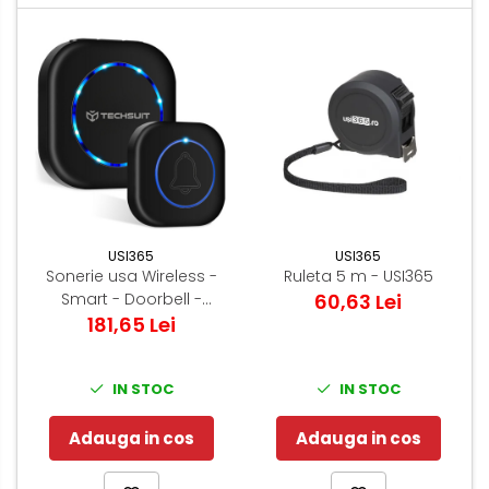
USI365
USI365
Sonerie usa Wireless -
Ruleta 5 m - USI365
Smart - Doorbell -
60,63 Lei
Acoperire 150m
181,65 Lei
IN STOC
IN STOC
Adauga in cos
Adauga in cos