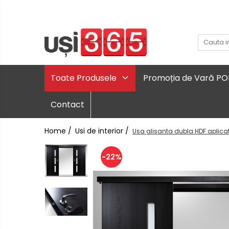
Toate Produsele
Promoția de Vară P
Contact
Home /
Usi de interior /
Usa glisanta dubla HDF aplicata
-22%