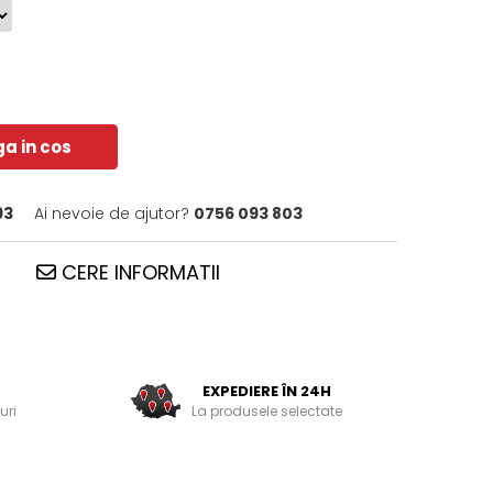
a in cos
93
Ai nevoie de ajutor?
0756 093 803
CERE INFORMATII
EXPEDIERE ÎN 24H
uri
La produsele selectate