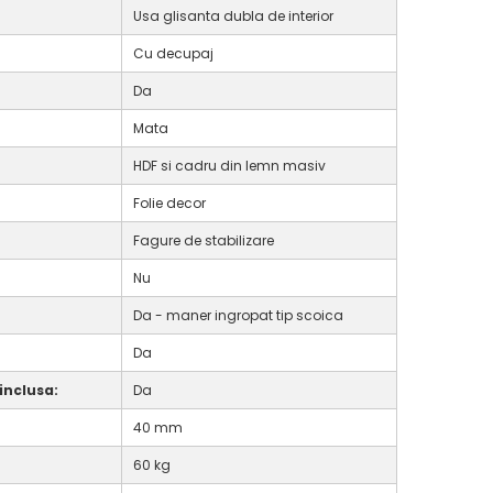
Usa glisanta dubla de interior
Cu decupaj
Da
Mata
HDF si cadru din lemn masiv
Folie decor
Fagure de stabilizare
Nu
Da - maner ingropat tip scoica
Da
inclusa:
Da
40 mm
60 kg