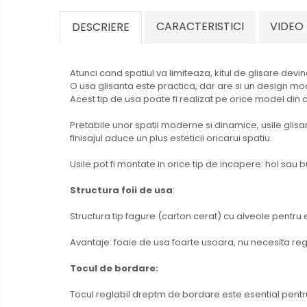
CARACTERISTICI
VIDEO
DESCRIERE
Atunci cand spatiul va limiteaza, kitul de glisare devi
O usa glisanta este practica, dar are si un design mod
Acest tip de usa poate fi realizat pe orice model din 
Pretabile unor spatii moderne si dinamice, usile glisant
finisajul aduce un plus esteticii oricarui spatiu.
Usile pot fi montate in orice tip de incapere: hol sau
Structura foii de usa
:
Structura tip fagure (carton cerat) cu alveole pentru ev
Avantaje: foaie de usa foarte usoara, nu necesita regla
Tocul de bordare:
Tocul reglabil dreptm de bordare este esential pent