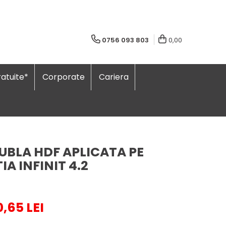
0756 093 803
0,00
atuite*
Corporate
Cariera
UBLA HDF APLICATA PE
IA INFINIT 4.2
0,65 LEI