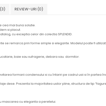
(3)
REVIEW-URI
(0)
ne cea mai buna solutie.
ern si placut.
catalog, cu exceptia celor din colectia SPLENDID.
e se remarca prin forme simple si elegante. Modelul poate fi utilizat ata
 bucatarie, baie sau sufragerie, debara sau dormitor.
itarea formarii condensului si cu întariri pe cadrul usii si în partea î
je dese. Prezenta la majoritatea usilor pline, structura de tip “fagure”
ru mascarea cu eleganta a peretelui.