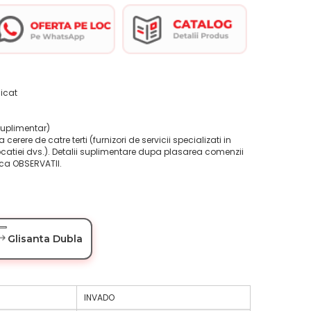
licat
suplimentar)
la cerere de catre terti (furnizori de servicii specializati in
ocatiei dvs.). Detalii suplimentare dupa plasarea comenzii
ica OBSERVATII.
Glisanta Dubla
INVADO