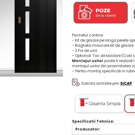
Pachetul contine:
- Kit de glisare pe langa perete ap
- Bagheta mascare kit de glisare
- 2 Foi de usa
- Optional: Toc de bordare (Cost 
Montajul usilor
poate fi realizat 
montajul usilor din proximitatea l
– Pentru montaj specificati in rubr
Solicita achizitie prin
SICAP
Glisanta Simpla
Specificatii Tehnice:
Producator: