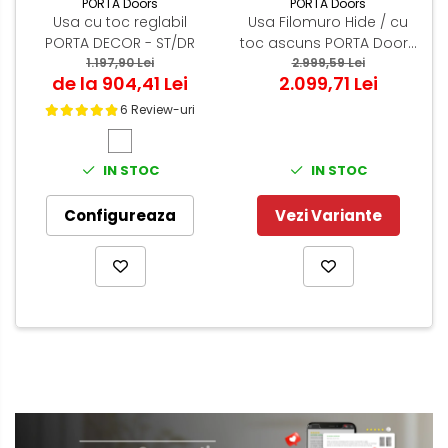
PORTA Doors
PORTA Doors
Usa cu toc reglabil
Usa Filomuro Hide / cu
PORTA DECOR - ST/DR
toc ascuns PORTA Doors
1.197,90 Lei
Alb - miez PAL Tubular
2.999,59 Lei
de la 904,41 Lei
2.099,71 Lei
6 Review-uri
IN STOC
IN STOC
Configureaza
Vezi Variante