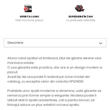
OFERTA LUNII
EXPEDIERE ÎN 24H
Cele mai bune prețuri
La produsele selectate
Descriere
Atunci cand spatiul va limiteaza, kitul de glisare devine cea
mai buna solutie.
O usa glisanta este practica, dar are si un design modern si
placut.
Acest tip de usa poate fi realizat pe orice model din
catalog, cu exceptia celor din colectia SPLENDID.
Pretabile unor spatii moderne si dinamice, usile glisante se
remarca prin forme simple si elegante. Modelul poate fi
utilizat atat in spatii rezidentiale, cat si pentru birouri, iar
finisajul aduce un plus esteticii oricarui spatiu.