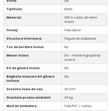
Sticla:
Da
TipSticla:
Mata
Material:
HDF si cadru din lemn
masiv
Finisaj:
Folie decor
Structura interioara:
Fagure de stabilizare
Toc de bordare inclus:
Nu
Maner inclus:
Da - maner ingropat tip
scoica
Kit de glisare inclus:
Da
Bagheta mascare kit glisare
Da
inclusa:
Grosime foaie de usa:
40 mm
Greutate produs ambalat:
60 kg
Mod de ambalare:
Folie PVC + carton