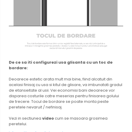
De ce sa iti configurezi usa glisanta cu un toc de
bordare:
Deoarece estetic arata mult mai bine, fiind alcatuit din
acelasi finisaj cu usa si kitul de glisare, va imbunatati gradul
de etanseitate al usii. Vei economisi bani deoarece vor
disparea costurile catre meserias pentru finisarea golului
de trecere. Tocul de bordare se poate monta peste
peretele nevaruit / nefinisaj.
Vezi in sectiunea
video
cum se masoara grosimea
peretelui.