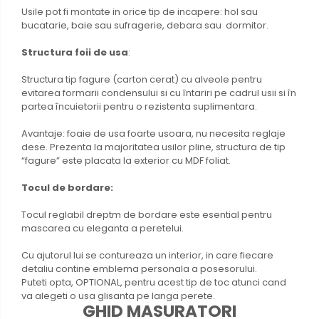
Usile pot fi montate in orice tip de incapere: hol sau
bucatarie, baie sau sufragerie, debara sau dormitor.
Structura foii de usa
:
Structura tip fagure (carton cerat) cu alveole pentru
evitarea formarii condensului si cu întariri pe cadrul usii si în
partea încuietorii pentru o rezistenta suplimentara.
Avantaje: foaie de usa foarte usoara, nu necesita reglaje
dese. Prezenta la majoritatea usilor pline, structura de tip
“fagure” este placata la exterior cu MDF foliat.
Tocul de bordare:
Tocul reglabil dreptm de bordare este esential pentru
mascarea cu eleganta a peretelui.
Cu ajutorul lui se contureaza un interior, in care fiecare
detaliu contine emblema personala a posesorului.
Puteti opta, OPTIONAL, pentru acest tip de toc atunci cand
va alegeti o usa glisanta pe langa perete.
GHID MASURATORI