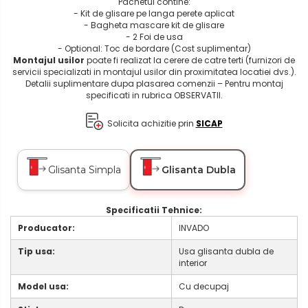
Pachetul contine:
- Kit de glisare pe langa perete aplicat
- Bagheta mascare kit de glisare
- 2 Foi de usa
- Optional: Toc de bordare (Cost suplimentar)
Montajul usilor
poate fi realizat la cerere de catre terti (furnizori de
servicii specializati in montajul usilor din proximitatea locatiei dvs.).
Detalii suplimentare dupa plasarea comenzii – Pentru montaj
specificati in rubrica OBSERVATII.
Solicita achizitie prin
SICAP
Glisanta Simpla
Glisanta Dubla
Specificatii Tehnice:​​​​​​​
Producator:
INVADO
Tip usa:
Usa glisanta dubla de
interior
Model usa:
Cu decupaj