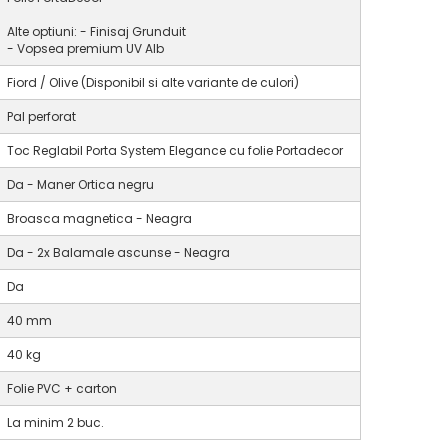
Alte optiuni: - Finisaj Grunduit
- Vopsea premium UV Alb
Fiord / Olive (Disponibil si alte variante de culori)
Pal perforat
Toc Reglabil Porta System Elegance cu folie Portadecor
Da - Maner Ortica negru
Broasca magnetica - Neagra
Da - 2x Balamale ascunse - Neagra
Da
40 mm
40 kg
Folie PVC + carton
La minim 2 buc.