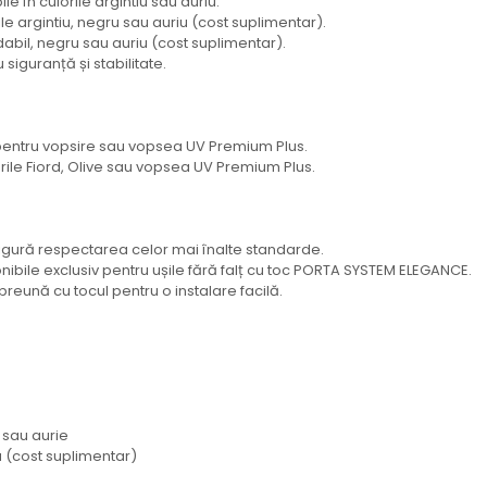
e în culorile argintiu sau auriu.
 argintiu, negru sau auriu (cost suplimentar).
idabil, negru sau auriu (cost suplimentar).
iguranță și stabilitate.
 pentru vopsire sau vopsea UV Premium Plus.
ile Fiord, Olive sau vopsea UV Premium Plus.
igură respectarea celor mai înalte standarde.
ponibile exclusiv pentru ușile fără falț cu toc PORTA SYSTEM ELEGANCE.
eună cu tocul pentru o instalare facilă.
 sau aurie
u (cost suplimentar)