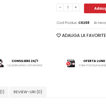
Adaug
Cod Produs:
C6268
Ai nevo
ADAUGA LA FAVORITE
CONSILIERE 24/7
OFERTA LUNII
La preluarea comenzilor
Cele mai bune preț
(1)
REVIEW-URI
(0)