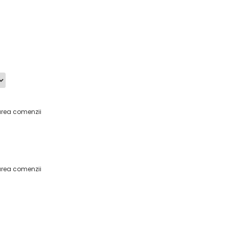
area comenzii
area comenzii