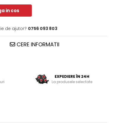
a in cos
ie de ajutor?
0756 093 803
CERE INFORMATII
EXPEDIERE ÎN 24H
uri
La produsele selectate