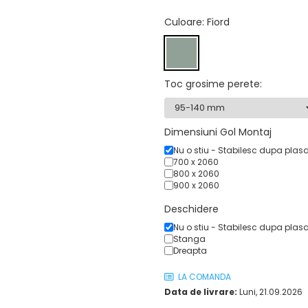
Culoare
: Fiord
Toc grosime perete
:
Dimensiuni Gol Montaj
Nu o stiu - Stabilesc dupa plas
700 x 2060
800 x 2060
900 x 2060
Deschidere
Nu o stiu - Stabilesc dupa plas
Stanga
Dreapta
LA COMANDA
Data de livrare:
Luni, 21.09.2026