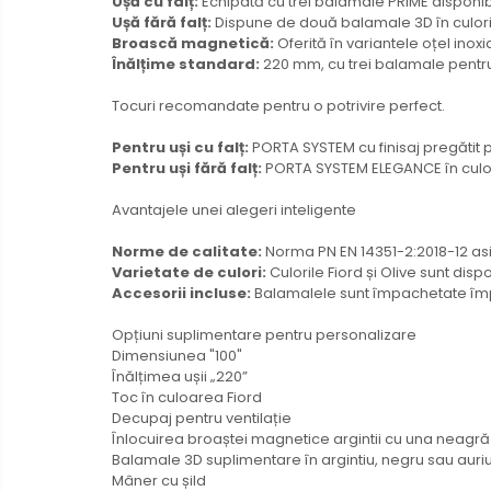
Ușă cu falț:
Echipată cu trei balamale PRIME disponibil
Ușă fără falț:
Dispune de două balamale 3D în culorile
Broască magnetică:
Oferită în variantele oțel inox
Înălțime standard:
220 mm, cu trei balamale pentru s
Tocuri recomandate pentru o potrivire perfect.
Pentru uși cu falț:
PORTA SYSTEM cu finisaj pregătit
Pentru uși fără falț:
PORTA SYSTEM ELEGANCE în culor
Avantajele unei alegeri inteligente
Norme de calitate:
Norma PN EN 14351-2:2018-12 as
Varietate de culori:
Culorile Fiord și Olive sunt dis
Accesorii incluse:
Balamalele sunt împachetate împr
Opțiuni suplimentare pentru personalizare
Dimensiunea "100"
Înălțimea ușii „220”
Toc în culoarea Fiord
Decupaj pentru ventilație
Înlocuirea broaștei magnetice argintii cu una neagră
Balamale 3D suplimentare în argintiu, negru sau auri
Mâner cu șild