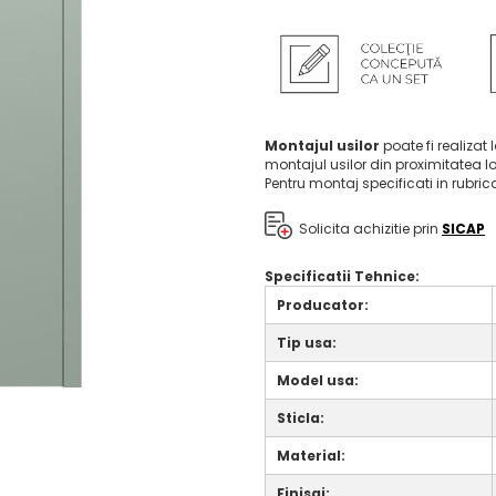
Montajul usilor
poate fi realizat 
montajul usilor din proximitatea l
Pentru montaj specificati in rubri
Solicita achizitie prin
SICAP
Specificatii Tehnice:
Producator:
Tip usa:
Model usa:
Sticla:
Material:
Finisaj: