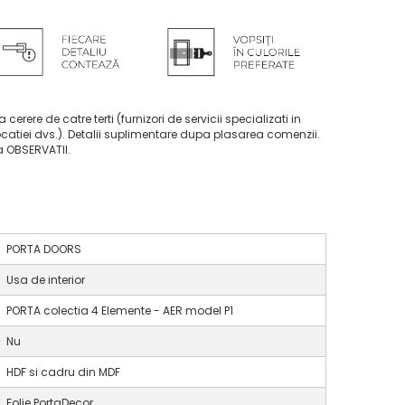
la cerere de catre terti (furnizori de servicii specializati in
ocatiei dvs.). Detalii suplimentare dupa plasarea comenzii.
ca OBSERVATII.
PORTA DOORS
Usa de interior
PORTA colectia 4 Elemente - AER model P1
Nu
HDF si cadru din MDF
Folie PortaDecor