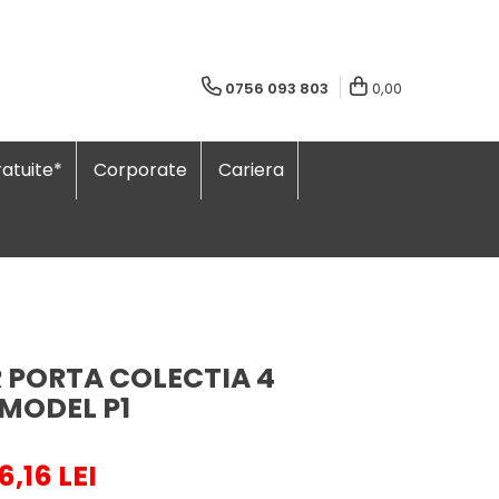
0756 093 803
0,00
atuite*
Corporate
Cariera
R PORTA COLECTIA 4
 MODEL P1
6,16 LEI