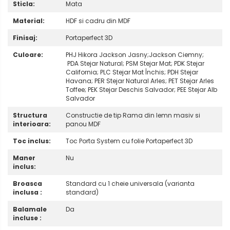
Sticla:
Mata
Material:
HDF si cadru din MDF
Finisaj:
Portaperfect 3D
Culoare:
PHJ Hikora Jackson Jasny;Jackson Ciemny;
PDA Stejar Natural; PSM Stejar Mat; PDK Stejar
California; PLC Stejar Mat Închis; PDH Stejar
Havana; PER Stejar Natural Arles; PET Stejar Arles
Toffee; PEK Stejar Deschis Salvador; PEE Stejar Alb
Salvador
Structura
Constructie de tip Rama din lemn masiv si
interioara:
panou MDF
Toc inclus:
Toc Porta System cu folie Portaperfect 3D
Maner
Nu
inclus:
Broasca
Standard cu 1 cheie universala (varianta
inclusa :
standard)
Balamale
Da
incluse :