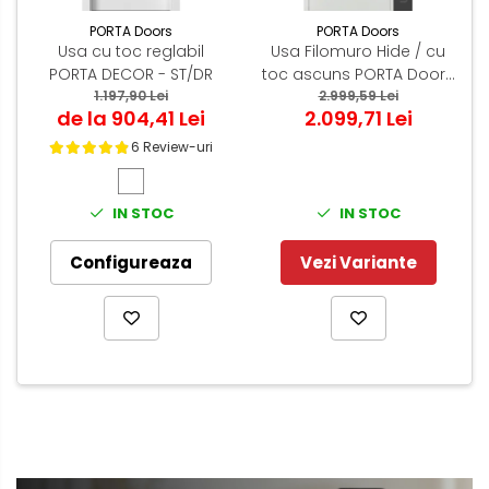
PORTA Doors
PORTA Doors
Usa cu toc reglabil
Usa Filomuro Hide / cu
PORTA DECOR - ST/DR
toc ascuns PORTA Doors
1.197,90 Lei
Alb - miez PAL Tubular
2.999,59 Lei
de la 904,41 Lei
2.099,71 Lei
6 Review-uri
IN STOC
IN STOC
Configureaza
Vezi Variante