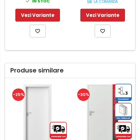
IN STOC
LA COMANDA
Vezi Variante
Vezi Variante
Produse similare
-25%
-30%