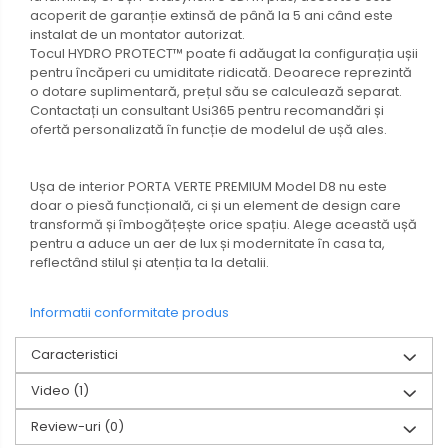
acoperit de garanție extinsă de până la 5 ani când este
instalat de un montator autorizat.
Tocul HYDRO PROTECT™ poate fi adăugat la configurația ușii
pentru încăperi cu umiditate ridicată. Deoarece reprezintă
o dotare suplimentară, prețul său se calculează separat.
Contactați un consultant Usi365 pentru recomandări și
ofertă personalizată în funcție de modelul de ușă ales.
Ușa de interior PORTA VERTE PREMIUM Model D8 nu este
doar o piesă funcțională, ci și un element de design care
transformă și îmbogățește orice spațiu. Alege această ușă
pentru a aduce un aer de lux și modernitate în casa ta,
reflectând stilul și atenția ta la detalii.
Informatii conformitate produs
Caracteristici
Video
(1)
Review-uri
(0)