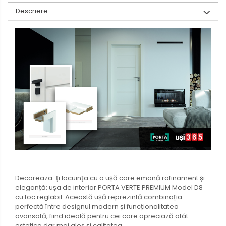
Descriere
Decoreaza-ți locuința cu o ușă care emană rafinament și
eleganță: ușa de interior PORTA VERTE PREMIUM Model D8
cu toc reglabil. Această ușă reprezintă combinația
perfectă între designul modern și funcționalitatea
avansată, fiind ideală pentru cei care apreciază atât
estetica dar mai ales și calitatea.