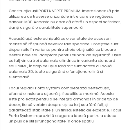
Construcția ușii PORTA VERTE PREMIUM impresionează prin
utilizarea de traverse orizontale între care se regăsesc
panouri MDF. Aceasta nu doar că oferă un aspect sofisticat,
dar și asigură o durabilitate superioară.
Această ușă este echipată cu o varietate de accesorii
menite să răspundă nevoilor tale specifice. Broaștele sunt
disponibile în variante pentru cheie obișnuită, cu blocare
pentru baie sau adaptate pentru cilindru de siguranță. Ușile
cu falț vin cu trei balamale cilindrice in varianta standard
sau PRIME, în timp ce ușile fără falț sunt dotate cu două
balamale 3D, toate asigurând o funcționare lină și
silențioasă.
Tocul reglabil Porta System completează perfect ușa,
oferind o instalare ușoară și flexibilitate maximă. Acesta
este proiectat pentru a se integra armonios în orice tip de
decor, fie că vorbim despre uși cu falț sau fără falț, și
garantează stabilitate și un finisaj estetic de excepție. Tocul
Porta System reprezintă alegerea ideală pentru a aduce
un plus de stil și funcționalitate în orice spațiu.