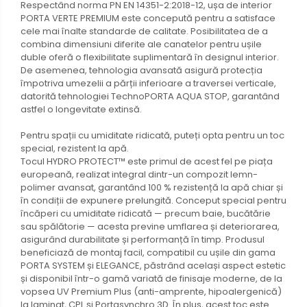
Respectând norma PN EN 14351-2:2018-12, ușa de interior
PORTA VERTE PREMIUM este concepută pentru a satisface
cele mai înalte standarde de calitate. Posibilitatea de a
combina dimensiuni diferite ale canatelor pentru ușile
duble oferă o flexibilitate suplimentară în designul interior.
De asemenea, tehnologia avansată asigură protecția
împotriva umezelii a părții inferioare a traversei verticale,
datorită tehnologiei TechnoPORTA AQUA STOP, garantând
astfel o longevitate extinsă.
Pentru spații cu umiditate ridicată, puteți opta pentru un toc
special, rezistent la apă.
Tocul HYDRO PROTECT™ este primul de acest fel pe piața
europeană, realizat integral dintr-un compozit lemn-
polimer avansat, garantând 100 % rezistență la apă chiar și
în condiții de expunere prelungită. Conceput special pentru
încăperi cu umiditate ridicată — precum baie, bucătărie
sau spălătorie — acesta previne umflarea și deteriorarea,
asigurând durabilitate și performanță în timp. Produsul
beneficiază de montaj facil, compatibil cu ușile din gama
PORTA SYSTEM și ELEGANCE, păstrând același aspect estetic
și disponibil într-o gamă variată de finisaje moderne, de la
vopsea UV Premium Plus (anti-amprente, hipoalergenică)
la laminat, CPL și Portasynchro 3D. În plus, acest toc este