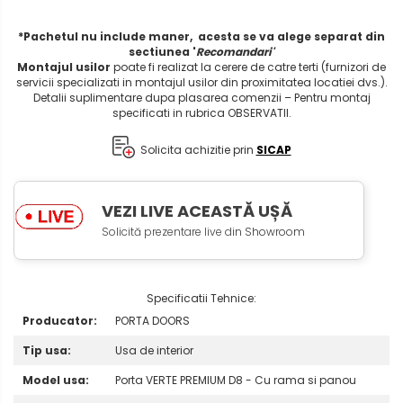
*Pachetul nu include maner, acesta se va alege separat din
sectiunea '
Recomandari'
Montajul usilor
poate fi realizat la cerere de catre terti (furnizori de
servicii specializati in montajul usilor din proximitatea locatiei dvs.).
Detalii suplimentare dupa plasarea comenzii – Pentru montaj
specificati in rubrica OBSERVATII.
Solicita achizitie prin
SICAP
VEZI LIVE ACEASTĂ UȘĂ
Solicită prezentare live d
in Showroom
Specificatii Tehnice:
Producator:
PORTA DOORS
Tip usa:
Usa de interior
Model usa:
Porta VERTE PREMIUM D8 - Cu rama si panou