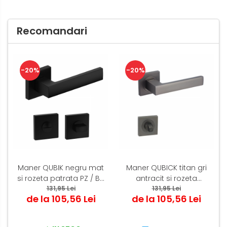
Recomandari
-20%
-20%
Maner QUBIK negru mat
Maner QUBICK titan gri
si rozeta patrata PZ / BB
antracit si rozeta
131,95 Lei
/ WC
patrata PZ / BB / WC
131,95 Lei
de la 105,56 Lei
de la 105,56 Lei