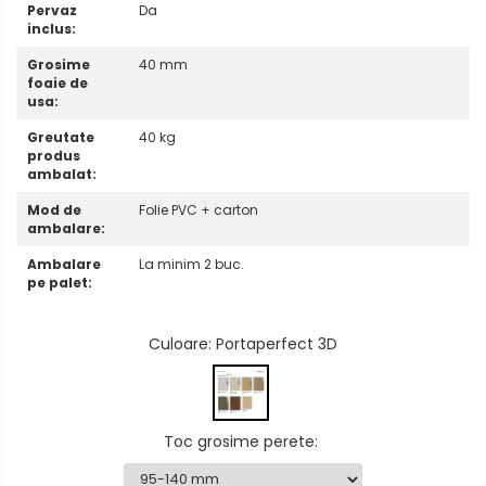
Pervaz
Da
inclus:
Grosime
40 mm
foaie de
usa:
Greutate
40 kg
produs
ambalat:
Mod de
Folie PVC + carton
ambalare:
Ambalare
La minim 2 buc.
pe palet:
Culoare
: Portaperfect 3D
Toc grosime perete
: