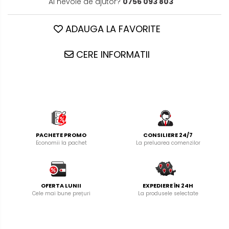
Ai nevoie de ajutor?
0756 093 803
ADAUGA LA FAVORITE
CERE INFORMATII
PACHETE PROMO
CONSILIERE 24/7
Economii la pachet
La preluarea comenzilor
OFERTA LUNII
EXPEDIERE ÎN 24H
Cele mai bune prețuri
La produsele selectate