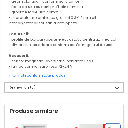
- geam clar usa - conform solicitarilor
- foaie de usa cu cant profil din aluminiu
- grosime foaie usa 40mm
- suprafata melamina cu grosimi 0.3-1.2 mm alb
interior/exterior sau tabla prevopsita
Tocul usii:
- profile de bordaj vopsite electrostatic pentru uz medical
- dimensiuni exterioare conform conform golului de usa
Accesorii:
- senzor magnetic (avertizare inchidere usa)
- lampa semnalizare rosu 72-24 V
Informatii conformitate produs
Review-uri
(0)
Produse similare