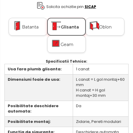
Solicita achizitie prin
SICAP
Batanta
Glisanta
Oblon
Geam
Specificatii Tehnice:​​​​​​​
Usa fara plumb glisanta:
1 canat
Dimensiuni foaie de usa:
L canat = L gol montaj+60
mm
H canat = H gol
montaj+30 mm
Posibilitate deschidere
Da
automata:
Posibilitate montaj:
Zidarie, Pereti modulari
Functia de siguranta:
Deschidere automata