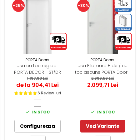
-25%
-30%
PORTA Doors
PORTA Doors
Usa cu toc reglabil
Usa Filomuro Hide / cu
PORTA DECOR - ST/DR
toc ascuns PORTA Doors
1.197,90 Lei
Alb - miez PAL Tubular
2.999,59 Lei
de la 904,41 Lei
2.099,71 Lei
6 Review-uri
IN STOC
IN STOC
Configureaza
Vezi Variante