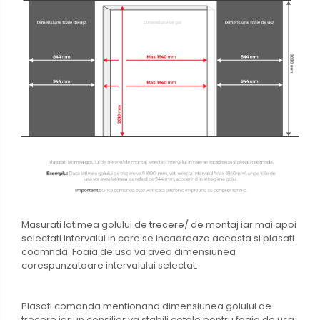
Masurati latimea golului de trecere/ de montaj iar mai apoi
selectati intervalul in care se incadreaza aceasta si plasati
coamnda. Foaia de usa va avea dimensiunea
corespunzatoare intervalului selectat.
Plasati comanda mentionand dimensiunea golului de
trecere iar un consilier va stabili cotele pentru foaia de usa