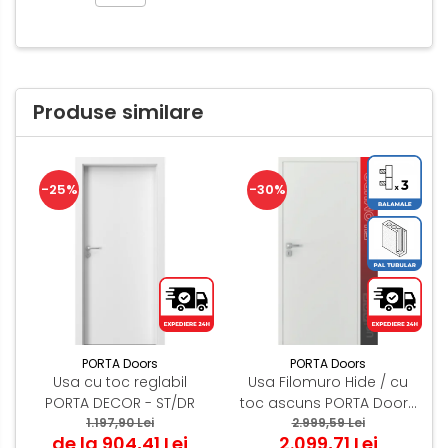
Produse similare
-25%
-30%
PORTA Doors
PORTA Doors
Usa cu toc reglabil
Usa Filomuro Hide / cu
PORTA DECOR - ST/DR
toc ascuns PORTA Doors
1.197,90 Lei
Alb - miez PAL Tubular
2.999,59 Lei
de la 904,41 Lei
2.099,71 Lei