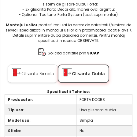
- sistem de glisare dublu Porta;
- 2x glisanta Porta Decor alb, maner oval argintiu;
- Optional: Toc tunel Porta System (cost suplimentar).
Montajul usilor
poate fi realizat la cerere de catre terti (furnizori de
servicii specializati in montajul usilor din proximitatea locatiei dvs.).
Detalii suplimentare dupa plasarea comenzii. Pentru montaj
specificati in rubrica OBSERVATII.
Solicita achizitie prin
SICAP
Glisanta Simpla
Glisanta Dubla
Specificatii Tehnice:
Producator:
PORTA DOORS
Tip usa:
Usa glisanta dubla
Model usa:
Simpla
Sticla:
Nu