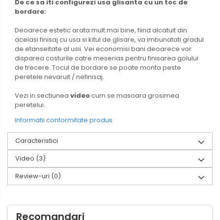
De ce sa iti configurezi usa glisanta cu un toc de
bordare:
Deoarece estetic arata mult mai bine, fiind alcatuit din
acelasi finisaj cu usa si kitul de glisare, va imbunatati gradul
de etanseitate al usii. Vei economisi bani deoarece vor
disparea costurile catre meserias pentru finisarea golului
de trecere. Tocul de bordare se poate monta peste
peretele nevaruit / nefinisaj.
Vezi in sectiunea
video
cum se masoara grosimea
peretelui.
Informatii conformitate produs
Caracteristici
Video
(3)
Review-uri
(0)
Recomandari