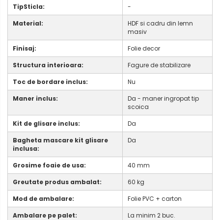
TipSticla:
-
Material:
HDF si cadru din lemn
masiv
Finisaj:
Folie decor
Structura interioara:
Fagure de stabilizare
Toc de bordare inclus:
Nu
Maner inclus:
Da - maner ingropat tip
scoica
Kit de glisare inclus:
Da
Bagheta mascare kit glisare
Da
inclusa:
Grosime foaie de usa:
40 mm
Greutate produs ambalat:
60 kg
Mod de ambalare:
Folie PVC + carton
Ambalare pe palet:
La minim 2 buc.