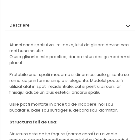
Descriere
Atunci cand spatiul va limiteaza, kitul de glisare devine cea
mai buna solutie.
O usa glisanta este practica, dar are si un design modern si
placut.
Pretabile unor spatii moderne si dinamice, usile glisante se
remarca prin forme simple si elegante. Modelul poate fi
utilizat atat in spatii rezidentiale, cat si pentru birouri, iar
finisajul aduce un plus esteticii oricarui spatiu.
Usile pot fi montate in orice tip de incapere: hol sau
bucatarie, baie sau sufragerie, debara sau dormitor.
Structura foii de usa
:
Structura este de tip fagure (carton cerat) cu alveole
pentru evitarea formarii condensului si cu întariri pe cadrul