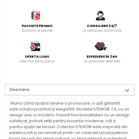
PACHETE PROMO
CONSILIERE 24/7
Economii la pachet
La preluarea comenzilor
OFERTA LUNII
EXPEDIERE ÎN 24H
Cele mai bune prețuri
La produsele selectate
Descriere
Atunci când spațiul devine o provocare, o ușă glisantă
este soluția practică și elegantă. Modelul STENOIR 7.6, cu un
design unic si modern, îmbină funcționalitatea cu un design
sofisticat, potrivit atât pentru locuințe moderne, cât și
pentru spații de birouri. Colecția STENOIR este inspirată din
estetica loft și se remarcă printr-un contrast vizual puternic:
foaia de ușă din stejar natural, cu fibra intensă și autentică