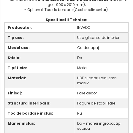
gol : 900 x 2010 mm);
- Optional: Toc de bordare (Cost suplimentar).
Specificatii Tehnice:
Producator:
INVADO
Tip usa:
Usa glisanta de interior
Model usa:
Cu decupaj
Sticla:
Da
TipSticla:
Mata
Material:
HDF si cadru din lemn
masiv
Finisaj:
Folie decor
Structura interioara:
Fagure de stabilizare
Toc de bordare inclus:
Nu
Maner inclus:
Da - maner ingropat tip
scoica