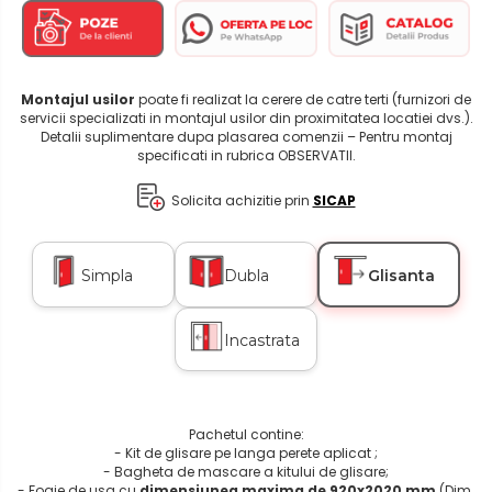
Montajul usilor
poate fi realizat la cerere de catre terti (furnizori de
servicii specializati in montajul usilor din proximitatea locatiei dvs.).
Detalii suplimentare dupa plasarea comenzii – Pentru montaj
specificati in rubrica OBSERVATII.
Solicita achizitie prin
SICAP
Simpla
Dubla
Glisanta
Incastrata
Pachetul contine:
- Kit de glisare pe langa perete aplicat ;
- Bagheta de mascare a kitului de glisare;
- Foaie de usa cu
dimensiunea maxima de 920x2020 mm
(Dim.