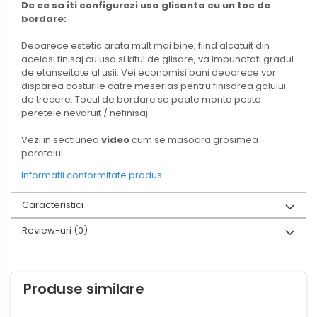
De ce sa iti configurezi usa glisanta cu un toc de
bordare:
Deoarece estetic arata mult mai bine, fiind alcatuit din
acelasi finisaj cu usa si kitul de glisare, va imbunatati gradul
de etanseitate al usii. Vei economisi bani deoarece vor
disparea costurile catre meserias pentru finisarea golului
de trecere. Tocul de bordare se poate monta peste
peretele nevaruit / nefinisaj.
Vezi in sectiunea
video
cum se masoara grosimea
peretelui.
Informatii conformitate produs
Caracteristici
Review-uri
(0)
Produse similare