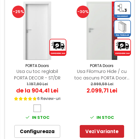
-25%
-30%
PORTA Doors
PORTA Doors
Usa cu toc reglabil
Usa Filomuro Hide / cu
PORTA DECOR - ST/DR
toc ascuns PORTA Doors
1.197,90 Lei
Alb - miez PAL Tubular
2.999,59 Lei
de la 904,41 Lei
2.099,71 Lei
6 Review-uri
IN STOC
IN STOC
Configureaza
Vezi Variante