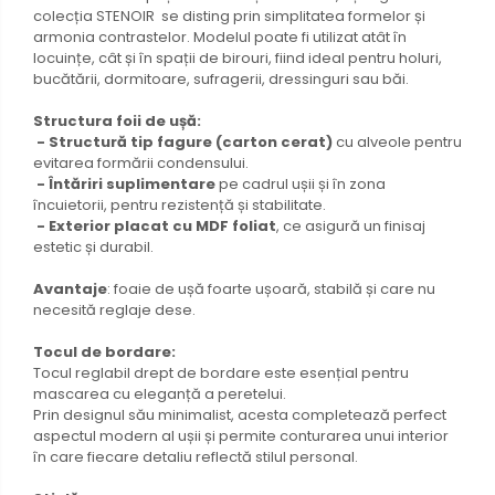
colecția STENOIR se disting prin simplitatea formelor și
armonia contrastelor. Modelul poate fi utilizat atât în
locuințe, cât și în spații de birouri, fiind ideal pentru holuri,
bucătării, dormitoare, sufragerii, dressinguri sau băi.
Structura foii de ușă:
- Structură tip fagure (carton cerat)
cu alveole pentru
evitarea formării condensului.
- Întăriri suplimentare
pe cadrul ușii și în zona
încuietorii, pentru rezistență și stabilitate.
- Exterior placat cu MDF foliat
, ce asigură un finisaj
estetic și durabil.
Avantaje
: foaie de ușă foarte ușoară, stabilă și care nu
necesită reglaje dese.
Tocul de bordare:
Tocul reglabil drept de bordare este esențial pentru
mascarea cu eleganță a peretelui.
Prin designul său minimalist, acesta completează perfect
aspectul modern al ușii și permite conturarea unui interior
în care fiecare detaliu reflectă stilul personal.