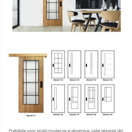
Pretabile unor spații moderne și dinamice, ușile glisante din