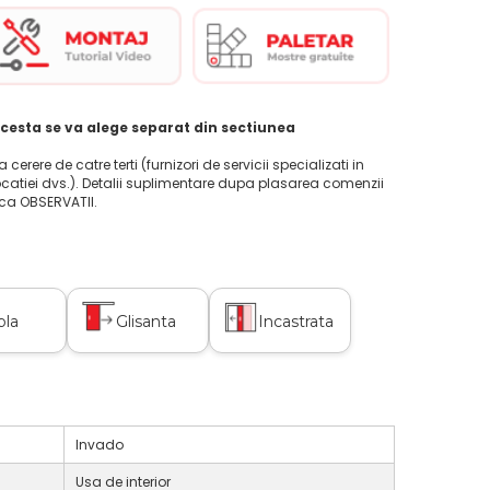
cesta se va alege separat din sectiunea
la cerere de catre terti (furnizori de servicii specializati in
ocatiei dvs.). Detalii suplimentare dupa plasarea comenzii
ica OBSERVATII.
bla
Glisanta
Incastrata
Invado
Usa de interior