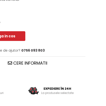
6
a in cos
ie de ajutor?
0756 093 803
CERE INFORMATII
EXPEDIERE ÎN 24H
uri
La produsele selectate