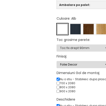
Ambalare pe palet:
Culoare
: Alb
Toc grosime perete
:
Finisaj
:
Dimensiuni Gol de montaj
Nu o stiu - Stabilesc dupa plas
700 x 2080
800 x 2080
900 x 2080
Deschidere
Nu o stiu - Stabilesc dupa plas