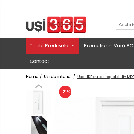
Toate Produsele
Promoția de Vară P
Contact
Home /
Usi de interior /
Usa HDF cu toc reglabil din MDF
-21%