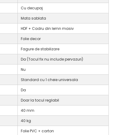
Cu decupaj
Mata sablata
HDF + Cadru din lemn masiv
Folie decor
Fagure de stabilizare
Da (Tocul fix nu include pervazuri)
Nu
Standard cu 1 cheie universala
Da
Doar la tocul reglabil
40 mm
40 kg
Folie PVC + carton