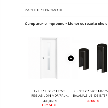
PACHETE SI PROMOTII
Cumpara-le impreuna - Maner cu rozeta cheie
1 x USA HDF CU TOC
2 x SET CAPACE MASC
REGLABIL DIN MDF/PAL -
BALAMALE USI DE INTER
COLECTIA LUIS 4.2 -
NEGRU
1.433,85 Lei
30,65 Lei
CULOARE ALB
1.132,74 Lei