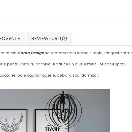
UNIVERSALA, BB - QUBIK
RECVENTE
REVIEW-URI
(0)
terior din
Gama Design
se remarca prin forme simple, elegante si m
at si pentru birouri, iar finisajul aduce un plus esteticii oricarui spatiu.
 bucatarie, baie sau sufragerie, debara sau dormitor.