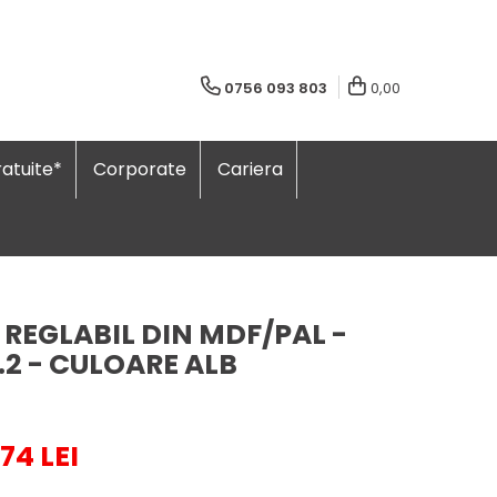
0756 093 803
0,00
atuite*
Corporate
Cariera
 REGLABIL DIN MDF/PAL -
.2 - CULOARE ALB
,74 LEI