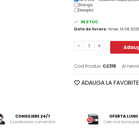
Stanga
Dreapta
IN STOC
Data de livrare:
Vineri, 14.08.202
Adaug
Cod Produs:
C2315
Ai nevo
ADAUGA LA FAVORITE
CONSILIERE 24/7
OFERTA LUNII
La preluarea comenzilor
Cele mai bune preț