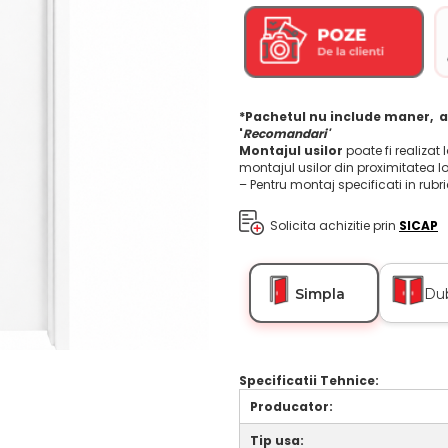
*Pachetul nu include maner, a
'
Recomandari'
Montajul usilor
poate fi realizat 
montajul usilor din proximitatea l
– Pentru montaj specificati in rubr
Solicita achizitie prin
SICAP
Simpla
Du
Specificatii Tehnice:
Producator:
Tip usa: