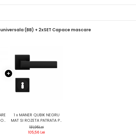
 universala (BB) + 2xSET Capace mascare
ARE
1 x MANER QUBIK NEGRU
IOR,
MAT SI ROZETA PATRATA PZ
/ BB / WC, MANER CU
131,95Lei
ROZETA BB SI CHEIE
105,56 Lei