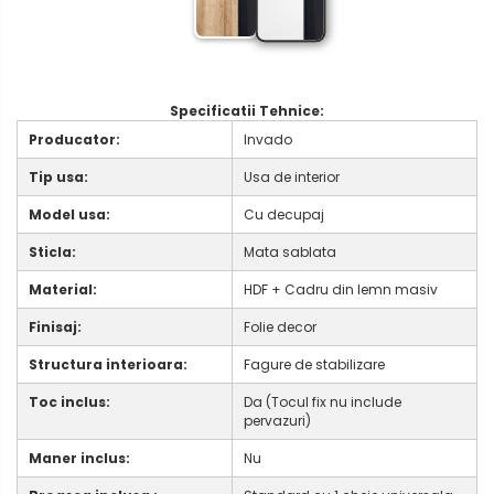
Specificatii Tehnice:
Producator:
Invado
Tip usa:
Usa de interior
Model usa:
Cu decupaj
Sticla:
Mata sablata
Material:
HDF + Cadru din lemn masiv
Finisaj:
Folie decor
Structura interioara:
Fagure de stabilizare
Toc inclus:
Da (Tocul fix nu include
pervazuri)
Maner inclus:
Nu