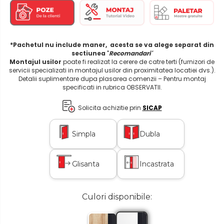
*Pachetul nu include maner, acesta se va alege separat din
sectiunea '
Recomandari'
Montajul usilor
poate fi realizat la cerere de catre terti (furnizori de
servicii specializati in montajul usilor din proximitatea locatiei dvs.).
Detalii suplimentare dupa plasarea comenzii – Pentru montaj
specificati in rubrica OBSERVATII.
Solicita achizitie prin
SICAP
Simpla
Dubla
Glisanta
Incastrata
Culori disponibile: