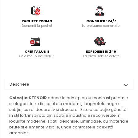
PACHETE PROMO
CONSILIERE 24/7
Economii la pachet
La preluarea comenzilor
OFERTA LUNII
EXPEDIERE ÎN 24H
Cele mai bune prețuri
La produsele selectate
Descriere
Colecția STENOIR
aduce în prim-plan un contrast puternic
si elegant între finisajul alb modern și baghetele negre
subțiri, cu rol decorativ și structural. Este o colecție gândită
în stil loft, inspirată din spațiile industriale reconvertite în
locuințe moderne: spații deschise, luminoase, cu materiale
brute și elemente vizibile, unde contrastele coexistă
armonios.