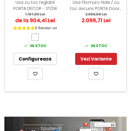
Usa cu toc reglabil
Usa Filomuro Hide / cu
PORTA DECOR - ST/DR
toc ascuns PORTA Doors
1.197,90 Lei
Alb - miez PAL Tubular
2.999,59 Lei
de la 904,41 Lei
2.099,71 Lei
6 Review-uri
IN STOC
IN STOC
Configureaza
Vezi Variante