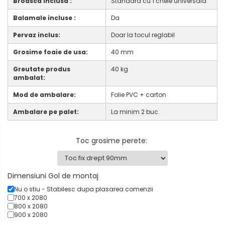
Broasca inclusa :
Standard cu 1 cheie universala
Balamale incluse :
Da
Pervaz inclus:
Doar la tocul reglabil
Grosime foaie de usa:
40 mm
Greutate produs
40 kg
ambalat:
Mod de ambalare:
Folie PVC + carton
Ambalare pe palet:
La minim 2 buc.
Toc grosime perete
:
Dimensiuni Gol de montaj
Nu o stiu - Stabilesc dupa plasarea comenzii
700 x 2080
800 x 2080
900 x 2080