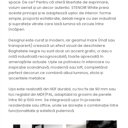
space. De ce? Pentru că oferă libertate de exprimare,
volum aerisit și un decor autentic. STENOIR White preia
aceste principii și le adaptează ușilor de interior: forme
simple, proporții echilibrate, detalii negre cu aer industrial
și suprafețe vitrate care lasă lumina să circule între
încăperi.
Designul este curat și modern, iar geamul mare (mat sau
transparent) creează un efect vizual de deschidere.
Baghetele negre nu sunt doar un accent grafic, ci dau o
notă industrială recognoscibilă, foarte apreciată în
amenajările actuale. Ușile se potrivesc în interioare cu
inspirație scandinavă, modernă sau loft, completând
perfect decoruri ce combină albul luminos, sticla și
accentele metalice.
Ușa este realizată din HDF durabil, cu toc fix de 90 mm sau
toc reglabil din MDF/PAL, adaptabil la grosimi de perete
între 90 și 500 mm. Se integrează ușor în proiecte
rezidențiale sau office, unde se dorește o combinație între
funcționalitate și estetică puternică.