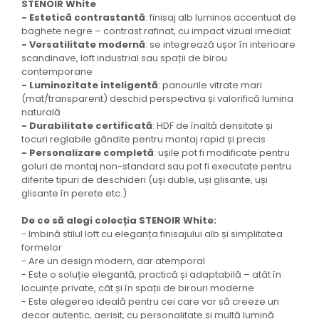
STENOIR White
- Estetică contrastantă
: finisaj alb luminos accentuat de
baghete negre – contrast rafinat, cu impact vizual imediat
- Versatilitate modernă
: se integrează ușor în interioare
scandinave, loft industrial sau spații de birou
contemporane
- Luminozitate inteligentă
: panourile vitrate mari
(mat/transparent) deschid perspectiva și valorifică lumina
naturală
- Durabilitate certificată
: HDF de înaltă densitate și
tocuri reglabile gândite pentru montaj rapid și precis
- Personalizare completă
: ușile pot fi modificate pentru
goluri de montaj non-standard sau pot fi executate pentru
diferite tipuri de deschideri (uși duble, uși glisante, uși
glisante în perete etc.)
De ce să alegi colecția STENOIR White:
- Imbină stilul loft cu eleganța finisajului alb și simplitatea
formelor
- Are un design modern, dar atemporal
- Este o soluție elegantă, practică și adaptabilă – atât în
locuințe private, cât și în spații de birouri moderne
- Este alegerea ideală pentru cei care vor să creeze un
decor autentic, aerisit, cu personalitate și multă lumină