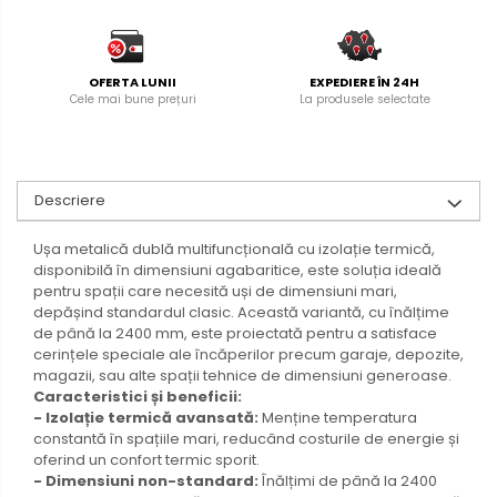
OFERTA LUNII
EXPEDIERE ÎN 24H
Cele mai bune prețuri
La produsele selectate
Descriere
Ușa metalică dublă multifuncțională cu izolație termică,
disponibilă în dimensiuni agabaritice, este soluția ideală
pentru spații care necesită uși de dimensiuni mari,
depășind standardul clasic. Această variantă, cu înălțime
de până la 2400 mm, este proiectată pentru a satisface
cerințele speciale ale încăperilor precum garaje, depozite,
magazii, sau alte spații tehnice de dimensiuni generoase.
Caracteristici și beneficii:
- Izolație termică avansată:
Menține temperatura
constantă în spațiile mari, reducând costurile de energie și
oferind un confort termic sporit.
- Dimensiuni non-standard:
Înălțimi de până la 2400