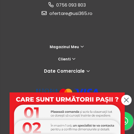
0756 093 803
ofertare@usi365.ro
Magazinul Meu
Clienti
Date Comerciale
USI365
Platforma E-commerce by Gomag