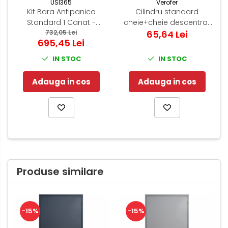
Verofer
USI365
Cilindru standard
Kit Bara Antipanica
cheie+cheie descentrat
Standard 1 Canat -
96(35-10-51) Normal 0.2
65,64 Lei
(Include: broasca
732,05 Lei
695,45 Lei
Nikel
antipanica - cilindru -
maner antifoc)
IN STOC
IN STOC
Adauga in cos
Adauga in cos
Produse similare
-15%
-15%