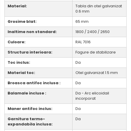
Material:
Tabla din otel galvanizat
0.6 mm
Grosime blat:
65 mm
Inaltime non standard:
1800 / 2400 / 2650
Culoare:
RAL 7016
Structura interioara:
Fagure de stabilizare
Toc inclus:
Da
Material toc:
Otel galvanizat 1.5 mm
Broasca antifoc inclusa :
Da
Balamale incluse :
Da - Arc elicoidail
incorporat
Maner antifoc inclus:
Da
Garnitura termo-
Da
expandabila inclusa: