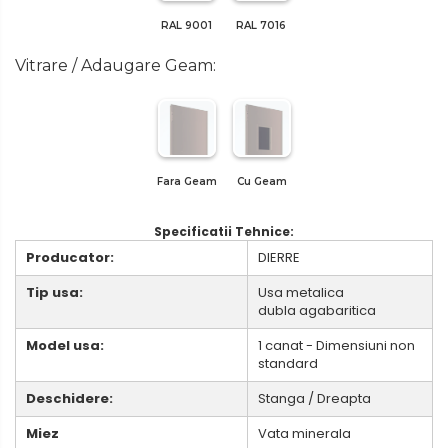
RAL 9001
RAL 7016
Vitrare / Adaugare Geam:
Fara Geam
Cu Geam
Specificatii Tehnice:
Producator:
DIERRE
Tip usa:
Usa metalica
dubla agabaritica
Model usa:
1 canat - Dimensiuni non
standard
Deschidere:
Stanga / Dreapta
Miez
Vata minerala