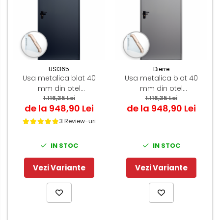
USI365
Dierre
Usa metalica blat 40
Usa metalica blat 40
mm din otel
mm din otel
multifunctionala pentru
1.116,35 Lei
multifunctionala pentru
1.116,35 Lei
de la 948,90 Lei
de la 948,90 Lei
boxa / magazie - RAL
boxa / magazie - RAL
7016 Gri Antracit -
7035 Gri Deschis -
3 Review-uri
Deschidere Reversibila
Deschidere Reversibila
IN STOC
IN STOC
Vezi Variante
Vezi Variante