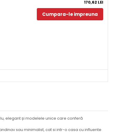
170,62 LEI
Cumpara-le impreuna
lu, elegant și modelele unice care conferă
dinav sau minimalist, cat si intr-o casa cu influente