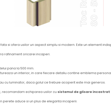
ata si ofera usilor un aspect simplu si modern. Este un element indi
fera rafinament oricarei incaperi.
elui pana la 500 mm.
ontureaza un interior, in care fiecare detaliu contine emblema persona
 sau cu luminator, daca golul ce trebuie acoperit este mai generos.
rior, recomandam echiparea usilor cu
sistemul de glisare incastrat
in perete aduce si un plus de eleganta incaperii.