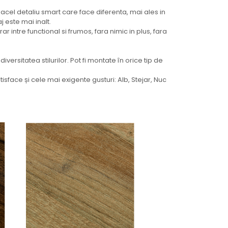
cel detaliu smart care face diferenta, mai ales in
 este mai inalt.
ar intre functional si frumos, fara nimic in plus, fara
diversitatea stilurilor. Pot fi montate în orice tip de
isface și cele mai exigente gusturi: Alb, Stejar, Nuc