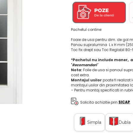
Pachetul contine:
Foaie de usa pentru dim. de gol m
Panou supralumina L x H mm (25
Toc fix drept sau Toc Reglabil 8
*Pachetul nu include maner, a
'
Recomandari'
Nota:
Foile de usa si panoul supr
cost extra.
Montajul usilor
poate fi realizat 
montajul usilor din proximitatea l
– Pentru montaj specificati in rubr
Solicita achizitie prin
SICAP
Simpla
Dubla