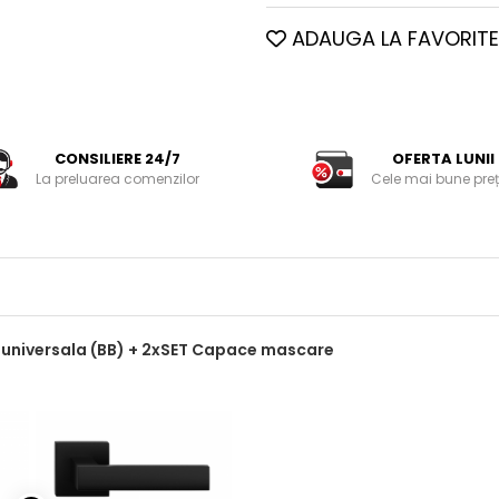
ADAUGA LA FAVORITE
CONSILIERE 24/7
OFERTA LUNII
La preluarea comenzilor
Cele mai bune preț
 universala (BB) + 2xSET Capace mascare