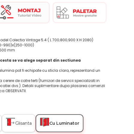
odel Colectia Vintage 5.4 ( L 700;800;900 X H 2080)
0-990)x(250-1000)
0-500 mm
cesta se va alege separat din sectiunea
alumina pot fi echipate cu sticla clara, reprezentand un
la cerere de catre terti (furnizori de servicii specializati in
ocatiei dvs.). Detalii suplimentare dupa plasarea comenzii
ica OBSERVATII.
Glisanta
Cu Luminator