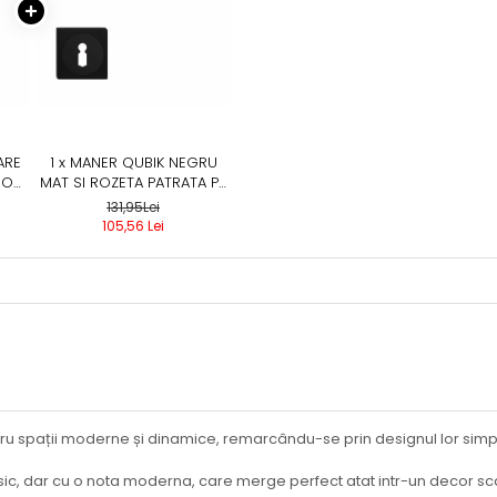
ARE
1 x MANER QUBIK NEGRU
IOR,
MAT SI ROZETA PATRATA PZ
/ BB / WC, MANER CU
131,95Lei
ROZETA BB SI CHEIE
105,56 Lei
UNIVERSALA, BB - QUBIK
tru spații moderne și dinamice, remarcându-se prin designul lor simp
sic, dar cu o nota moderna, care merge perfect atat intr-un decor scan