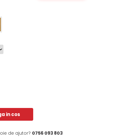
a in cos
voie de ajutor?
0756 093 803