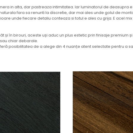
a in alta, dar pastreaza intimitatea. Iar luminatorul de deasupra e a
naturala fara sa renunti la discretie, dar mai ales unde golul de montaj
oare unde fiecare detaliu conteaza si totul e ales cu grija. E acel mix r
ât și în birouri, aceste uși aduc un plus estetic prin finisaje premium și 
e sau chiar debarale.
oferă posibilitatea de a alege din 4 nuanțe atent selectate pentru a sat