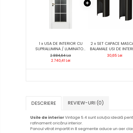
1 x USA DE INTERIOR CU
2 x SET CAPACE MASC
SUPRALUMINA / LUMINATOR
BALAMALE USI DE INTER
- COLECTIA VINTAGE 5.4
NEGRU
2.884,64 Lei
30,65 Lei
2.740,41 Lei
REVIEW-URI
(0)
DESCRIERE
Usile de interior
Vintage 5.4 sunt soluția ideală pen
rafinament oricărui interior.
Panoul vitrat impartit in 8 segmente aduce un aer cla