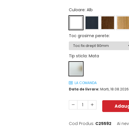
Culoare
: Alb
Toc grosime perete
:
Tip sticla
: Mata
LA COMANDA
Data de livrare:
Marti, 18.08.2026
Adaug
Cod Produs:
C25592
Ai ne