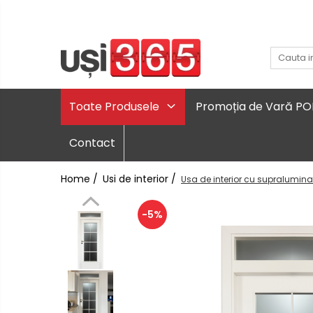
Toate Produsele
Promoția de Vară P
Contact
Home /
Usi de interior /
Usa de interior cu supralumina
-5%