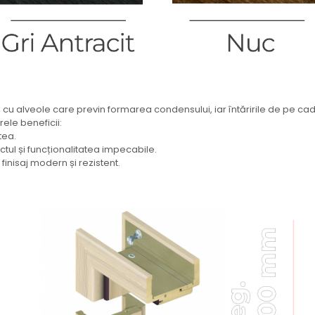
, cu alveole care previn formarea condensului, iar întăririle de pe cadr
ele beneficii:
tea.
tul și funcționalitatea impecabile.
 finisaj modern și rezistent.