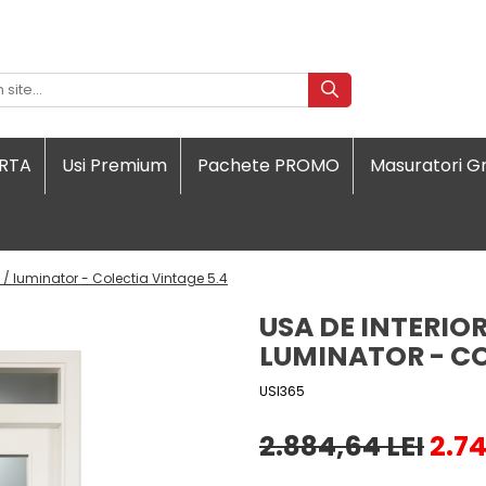
ORTA
Usi Premium
Pachete PROMO
Masuratori Gr
 / luminator - Colectia Vintage 5.4
USA DE INTERIO
LUMINATOR - CO
USI365
2.884,64 LEI
2.74