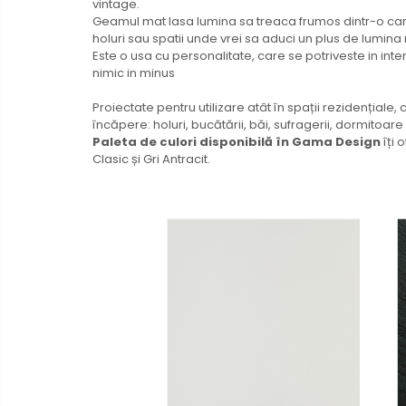
vintage.
Geamul mat lasa lumina sa treaca frumos dintr-o camer
holuri sau spatii unde vrei sa aduci un plus de lumina 
Este o usa cu personalitate, care se potriveste in interi
nimic in minus
Proiectate pentru utilizare atât în spații rezidențiale, c
încăpere: holuri, bucătării, băi, sufragerii, dormitoar
Paleta de culori disponibilă în Gama Design
îți 
Clasic și Gri Antracit.