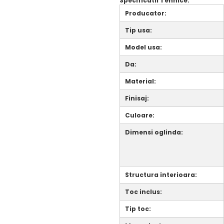
Specificatii Tehnice:
Producator:
Tip usa:
Model usa:
Da:
Material:
Finisaj:
Culoare:
Dimensi oglinda:
Structura interioara:
Toc inclus:
Tip toc: