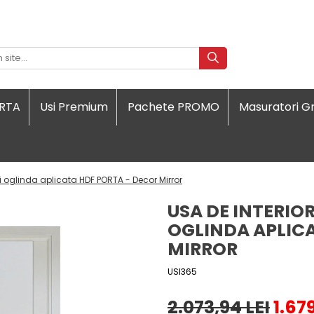
ORTA
Usi Premium
Pachete PROMO
Masuratori Gr
 si oglinda aplicata HDF PORTA - Decor Mirror
USA DE INTERIOR
OGLINDA APLIC
MIRROR
USI365
2.073,94 LEI
1.67