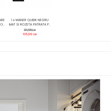
ARE
1 x MANER QUBIK NEGRU
IOR,
MAT SI ROZETA PATRATA PZ
/ BB / WC, MANER CU
131,95Lei
ROZETA BB SI CHEIE
105,56 Lei
UNIVERSALA, BB - QUBIK