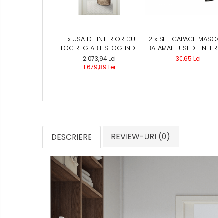
1 x USA DE INTERIOR CU
2 x SET CAPACE MASC
TOC REGLABIL SI OGLINDA
BALAMALE USI DE INTER
APLICATA HDF PORTA -
NEGRU
2.073,94 Lei
30,65 Lei
DECOR MIRROR
1.679,89 Lei
REVIEW-URI
(0)
DESCRIERE