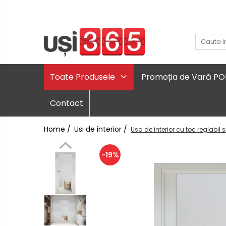
Toate Produsele
Promoția de Vară P
Contact
Home /
Usi de interior /
Usa de interior cu toc reglabil
-19%