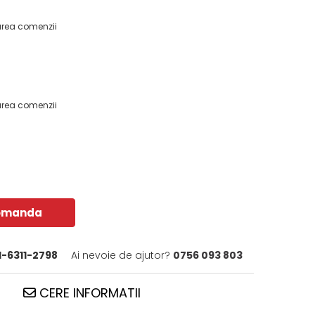
area comenzii
area comenzii
omanda
-6311-2798
Ai nevoie de ajutor?
0756 093 803
CERE INFORMATII