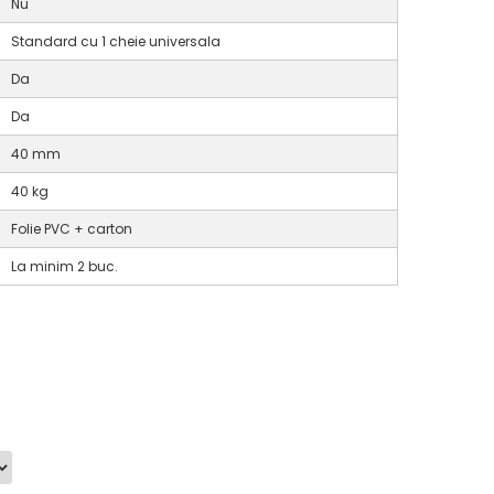
Nu
Standard cu 1 cheie universala
Da
Da
40 mm
40 kg
Folie PVC + carton
La minim 2 buc.