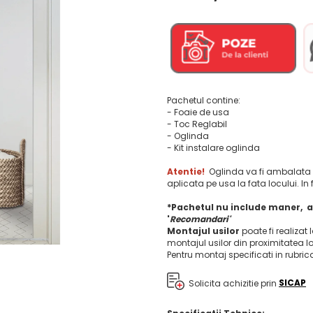
Pachetul contine:
- Foaie de usa
- Toc Reglabil
- Oglinda
- Kit instalare oglinda
Atentie!
Oglinda va fi ambalata s
aplicata pe usa la fata locului. In 
*Pachetul nu include maner, a
'
Recomandari'
Montajul usilor
poate fi realizat 
montajul usilor din proximitatea l
Pentru montaj specificati in rubri
Solicita achizitie prin
SICAP