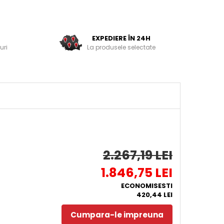
EXPEDIERE ÎN 24H
uri
La produsele selectate
2.267,19 LEI
1.846,75 LEI
ECONOMISESTI
420,44 LEI
Cumpara-le impreuna