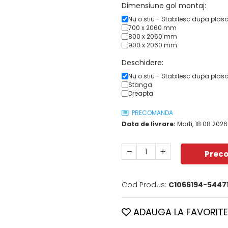
Dimensiune gol montaj:
Nu o stiu - Stabilesc dupa plas
700 x 2060 mm
800 x 2060 mm
900 x 2060 mm
Deschidere:
Nu o stiu - Stabilesc dupa plas
Stanga
Dreapta
PRECOMANDA
Data de livrare:
Marti, 18.08.2026
Prec
Cod Produs:
C1066194-54471
ADAUGA LA FAVORITE