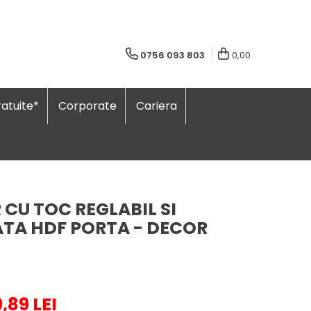
0756 093 803
0,00
atuite*
Corporate
Cariera
 CU TOC REGLABIL SI
ATA HDF PORTA - DECOR
9,89 LEI