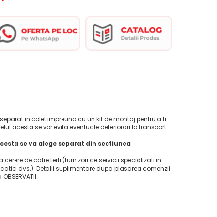
eparat in colet impreuna cu un kit de montaj pentru a fi
felul acesta se vor evita eventuale deteriorari la transport.
cesta se va alege separat din sectiunea
la cerere de catre terti (furnizori de servicii specializati in
ocatiei dvs.). Detalii suplimentare dupa plasarea comenzii
ca OBSERVATII.