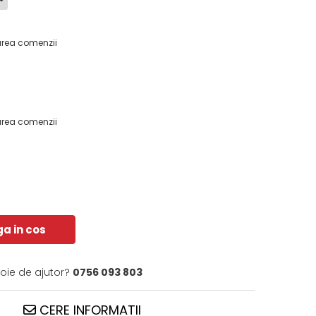
area comenzii
area comenzii
a in cos
voie de ajutor?
0756 093 803
CERE INFORMATII