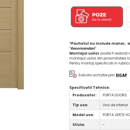
*Pachetul nu include maner, a
'
Recomandari'
Montajul usilor
poate fi realizat 
montajul usilor din proximitatea l
Pentru montaj specificati in rubri
Solicita achizitie prin
SICAP
Specificatii Tehnice:
Producator:
PORTA DOORS
Tip usa:
Usa de interior
Model usa:
PORTA VERTE HO
Sticla:
-