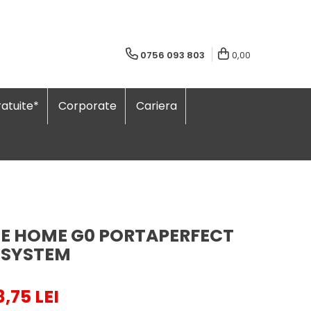
0756 093 803
0,00
atuite*
Corporate
Cariera
TE HOME G0 PORTAPERFECT
 SYSTEM
8,75 LEI