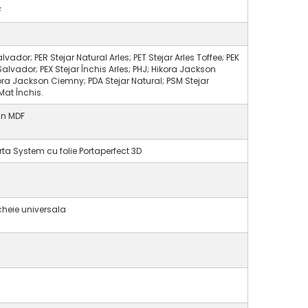
F
alvador; PER Stejar Natural Arles; PET Stejar Arles Toffee; PEK
Salvador; PEX Stejar Închis Arles; PHJ; Hikora Jackson
ra Jackson Ciemny; PDA Stejar Natural; PSM Stejar
Mat Închis.
din MDF
rta System cu folie Portaperfect 3D
cheie universala