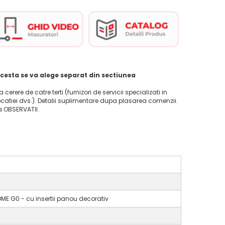
cesta se va alege separat din sectiunea
la cerere de catre terti (furnizori de servicii specializati in
ocatiei dvs.). Detalii suplimentare dupa plasarea comenzii.
ca OBSERVATII.
ME G0 - cu insertii panou decorativ