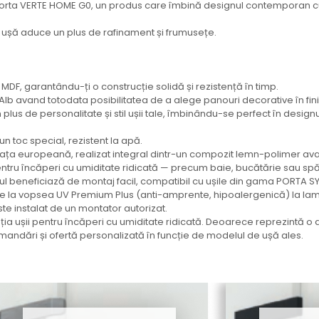
r Porta VERTE HOME G0, un produs care îmbină designul contemporan cu 
stă ușă aduce un plus de rafinament și frumusețe.
 MDF, garantându-ți o construcție solidă și rezistență în timp.
Alb avand totodata posibilitatea de a alege panouri decorative în fin
us de personalitate și stil ușii tale, îmbinându-se perfect în designul 
un toc special, rezistent la apă.
ța europeană, realizat integral dintr-un compozit lemn-polimer avans
ntru încăperi cu umiditate ridicată — precum baie, bucătărie sau spă
ul beneficiază de montaj facil, compatibil cu ușile din gama PORTA S
e la vopsea UV Premium Plus (anti-amprente, hipoalergenică) la lamina
te instalat de un montator autorizat.
a ușii pentru încăperi cu umiditate ridicată. Deoarece reprezintă o 
mandări și ofertă personalizată în funcție de modelul de ușă ales.