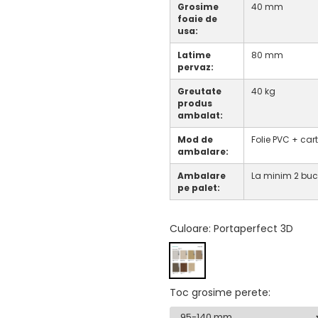
Grosime
40 mm
foaie de
usa:
Latime
80 mm
pervaz:
Greutate
40 kg
produs
ambalat:
Mod de
Folie PVC + car
ambalare:
Ambalare
La minim 2 buc
pe palet:
Culoare
: Portaperfect 3D
Toc grosime perete
: