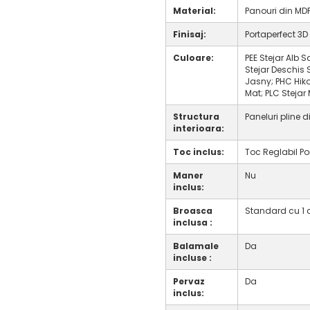
Material:
Panouri din MD
Finisaj:
Portaperfect 3D
Culoare:
PEE Stejar Alb S
Stejar Deschis 
Jasny; PHC Hiko
Mat; PLC Stejar 
Structura
Paneluri pline 
interioara:
Toc inclus:
Toc Reglabil Po
Maner
Nu
inclus:
Broasca
Standard cu 1 
inclusa :
Balamale
Da
incluse :
Pervaz
Da
inclus: