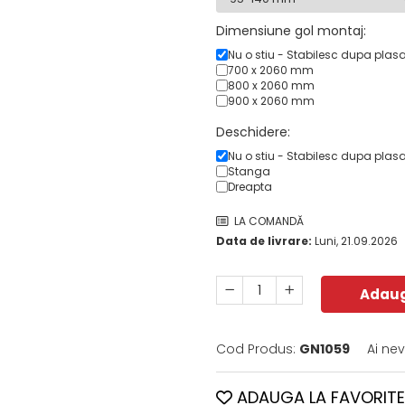
Dimensiune gol montaj:
Nu o stiu - Stabilesc dupa plas
700 x 2060 mm
800 x 2060 mm
900 x 2060 mm
Deschidere:
Nu o stiu - Stabilesc dupa plas
Stanga
Dreapta
LA COMANDĂ
Data de livrare:
Luni, 21.09.2026
Adaug
Cod Produs:
GN1059
Ai ne
ADAUGA LA FAVORITE