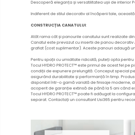
Descoperă eleganța și versatilitatea ușii de interio
Indiferent de stilul decorativ al încăperii tale, acea
CONSTRUCȚIA CANATULUI
:
Atât rama cât și panourile canatului sunt realizate din
Canatul este prevazut cu insertii de panou decorativ 
grafiat (cost suplimentar). Aceste panouri adaugă un pl
Pentru spații cu umiditate ridicată, puteți opta pentru 
Tocul HYDRO PROTECT™ este primul de acest fel pe pia
condiții de expunere prelungită. Conceput special pe
asigurând durabilitate și performanță în timp. Produs
disponibil într-o gamă variată de finisaje moderne, d
acoperit de garanție extinsă de până la 5 ani când es
Tocul HYDRO PROTECT™ poate fi adăugat la configurați
separat. Contactați un consultant Usi365 pentru reco