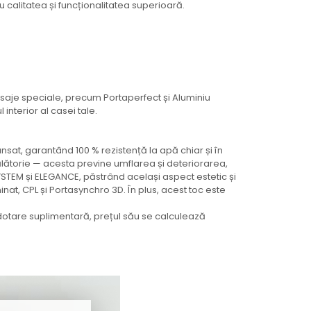
calitatea și funcționalitatea superioară.
isaje speciale, precum Portaperfect și Aluminiu
interior al casei tale.
at, garantând 100 % rezistență la apă chiar și în
lătorie — acesta previne umflarea și deteriorarea,
YSTEM și ELEGANCE, păstrând același aspect estetic și
t, CPL și Portasynchro 3D. În plus, acest toc este
dotare suplimentară, prețul său se calculează