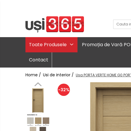
Toate Produsele
Promoția de Vară P
Contact
Home /
Usi de interior /
Usa PORTA VERTE HOME G0 POR
-32%