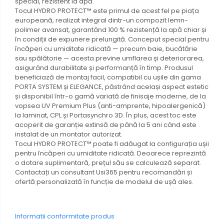
special, rezistent la apă.
Tocul HYDRO PROTECT™ este primul de acest fel pe piața
europeană, realizat integral dintr-un compozit lemn-
polimer avansat, garantând 100 % rezistență la apă chiar și
în condiții de expunere prelungită. Conceput special pentru
încăperi cu umiditate ridicată — precum baie, bucătărie
sau spălătorie — acesta previne umflarea și deteriorarea,
asigurând durabilitate și performanță în timp. Produsul
beneficiază de montaj facil, compatibil cu ușile din gama
PORTA SYSTEM și ELEGANCE, păstrând același aspect estetic
și disponibil într-o gamă variată de finisaje moderne, de la
vopsea UV Premium Plus (anti-amprente, hipoalergenică)
la laminat, CPL și Portasynchro 3D. În plus, acest toc este
acoperit de garanție extinsă de până la 5 ani când este
instalat de un montator autorizat.
Tocul HYDRO PROTECT™ poate fi adăugat la configurația ușii
pentru încăperi cu umiditate ridicată. Deoarece reprezintă
o dotare suplimentară, prețul său se calculează separat.
Contactați un consultant Usi365 pentru recomandări și
ofertă personalizată în funcție de modelul de ușă ales.
Informatii conformitate produs