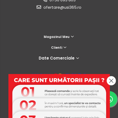
ofertare@usi365.ro
Magazinul Meu
Clienti
Date Comerciale
USI365
Platforma E-commerce by Gomag