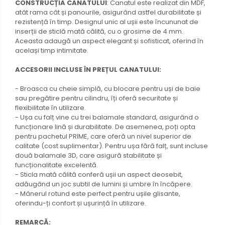
CONSTRUCȚIA CANATULUI
: Canatul este realizat din MDF,
atât rama cât și panourile, asigurând astfel durabilitate și
rezistență în timp. Designul unic al ușii este încununat de
inserții de sticlă mată călită, cu o grosime de 4 mm.
Aceasta adaugă un aspect elegant și sofisticat, oferind în
același timp intimitate.
ACCESORII INCLUSE ÎN PREȚUL CANATULUI:
- Broasca cu cheie simplă, cu blocare pentru uși de baie
sau pregătire pentru cilindru, îți oferă securitate și
flexibilitate în utilizare.
- Ușa cu falț vine cu trei balamale standard, asigurând o
funcționare lină și durabilitate. De asemenea, poți opta
pentru pachetul PRIME, care oferă un nivel superior de
calitate (cost suplimentar). Pentru ușa fără falț, sunt incluse
două balamale 3D, care asigură stabilitate și
funcționalitate excelentă.
- Sticla mată călită conferă ușii un aspect deosebit,
adăugând un joc subtil de lumini și umbre în încăpere.
- Mânerul rotund este perfect pentru ușile glisante,
oferindu-ți confort și ușurință în utilizare.
REMARCĂ: