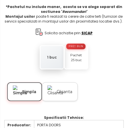
*Pachetul nu include maner, acesta se va alege separat din
sectiunea '
Recomandari'
Montajul usilor
poate fi realizat la cerere de catre terti (furnizori de
servicii specializati in montajul usilor din proximitatea locatiei dvs.).
Solicita achizitie prin
SICAP
PREȚ BUN
Pachet
1 buc
25 buc
Simpla
Glisanta
Specificatii Tehnice:
Producator:
PORTA DOORS