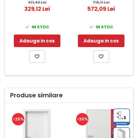
urgenta - Negru
411,40 Lei
interior - Modul Retro
715,11 Lei
329,12 Lei
572,09 Lei
IN STOC
IN STOC
Adauga in cos
Adauga in cos
Produse similare
-25%
-30%