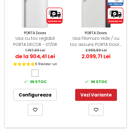
PORTA Doors
PORTA Doors
Usa cu toc reglabil
Usa Filomuro Hide / cu
PORTA DECOR - ST/DR
toc ascuns PORTA Doors
1.197,90 Lei
Alb - miez PAL Tubular
2.999,59 Lei
de la 904,41 Lei
2.099,71 Lei
6 Review-uri
IN STOC
IN STOC
Configureaza
Vezi Variante