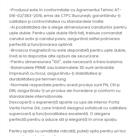
-Produsul este în conformitate cu Agrementul Tehnic AT-
016-02/383-2019, emis de CTPC București, garantându-ți
calitatea și conformitatea cu standardele înalte.
-Ai posibilitatea de a alege dimensiunea canaturilor pentru
ușile duble. Pentru ușile duble fără falț, trebuie comandat
canatul activ și canatul pasiv, asigurând astfel potrivirea
perfectă și funcționarea optimă.
-Broasca magnetică nu este disponibilă pentru ușile duble,
însă ai la dispoziție alte opțiuni de securizare.
-Pentru dimensiunea "100", este necesară a treia balama.
-Balamalele PRIME sau balamalele 3D sunt ambalate
împreună cu tocul, asigurându-ți stabilitatea și
durabilitatea pe termen lung.
-Normele respectate pentru acest produs sunt PN, CN și
DIN, asigurându-ți un produs de încredere și conform cu
standardele internaționale.
Descoperă o experiență aparte cu ușa de interior Porta
Verte Home G4, care îmbină designul sofisticat cu calitatea
superioară și funcționalitatea excelentă. O alegere
perfectă pentru a aduce stil și eleganță în orice spațiu.
Pentru spații cu umiditate ridicată, puteți opta pentru un toc