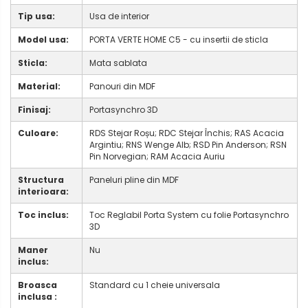
Tip usa:
Usa de interior
Model usa:
PORTA VERTE HOME C5 - cu insertii de sticla
Sticla:
Mata sablata
Material:
Panouri din MDF
Finisaj:
Portasynchro 3D
Culoare:
RDS Stejar Roșu; RDC Stejar Închis; RAS Acacia
Argintiu; RNS Wenge Alb; RSD Pin Anderson; RSN
Pin Norvegian; RAM Acacia Auriu
Structura
Paneluri pline din MDF
interioara:
Toc inclus:
Toc Reglabil Porta System cu folie Portasynchro
3D
Maner
Nu
inclus:
Broasca
Standard cu 1 cheie universala
inclusa :