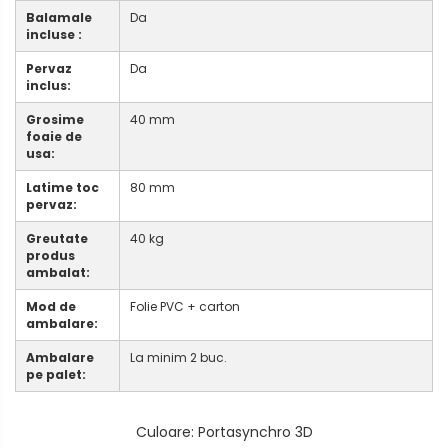
Balamale
Da
incluse :
Pervaz
Da
inclus:
Grosime
40 mm
foaie de
usa:
Latime toc
80 mm
pervaz:
Greutate
40 kg
produs
ambalat:
Mod de
Folie PVC + carton
ambalare:
Ambalare
La minim 2 buc.
pe palet:
Culoare
: Portasynchro 3D