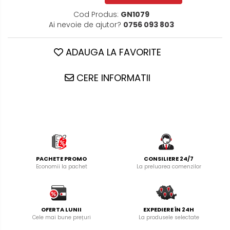
Cod Produs:
GN1079
Ai nevoie de ajutor?
0756 093 803
ADAUGA LA FAVORITE
CERE INFORMATII
PACHETE PROMO
CONSILIERE 24/7
Economii la pachet
La preluarea comenzilor
OFERTA LUNII
EXPEDIERE ÎN 24H
Cele mai bune prețuri
La produsele selectate