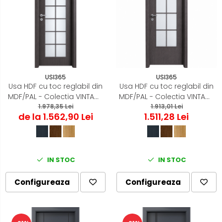
USI365
USI365
Usa HDF cu toc reglabil din
Usa HDF cu toc reglabil din
MDF/PAL - Colectia VINTAGE
MDF/PAL - Colectia VINTAGE
1.978,35 Lei
5.5
5.4 - Culoare Gri Antracit
1.913,01 Lei
de la 1.562,90 Lei
1.511,28 Lei
IN STOC
IN STOC
Configureaza
Configureaza