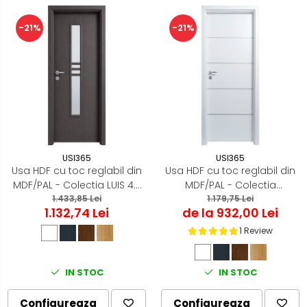
-21%
-21%
USI365
USI365
Usa HDF cu toc reglabil din
Usa HDF cu toc reglabil din
MDF/PAL - Colectia LUIS 4.2
MDF/PAL - Colectia
- Culoare Gri Antracit
1.433,85 Lei
ORIZONT 3.5
1.179,75 Lei
1.132,74 Lei
de la 932,00 Lei
1 Review
IN STOC
IN STOC
Configureaza
Configureaza