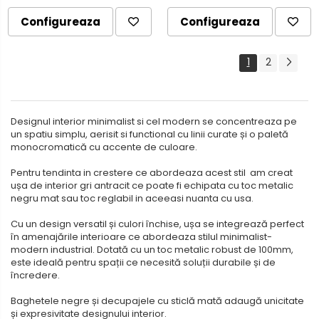
Configureaza
Configureaza
1
2
Designul interior minimalist si cel modern se concentreaza pe
un spatiu simplu, aerisit si functional cu linii curate și o paletă
monocromatică cu accente de culoare.
Pentru tendinta in crestere ce abordeaza acest stil am creat
ușa de interior gri antracit ce poate fi echipata cu toc metalic
negru mat sau toc reglabil in aceeasi nuanta cu usa.
Cu un design versatil și culori închise, ușa se integrează perfect
în amenajările interioare ce abordeaza stilul minimalist-
modern industrial. Dotată cu un toc metalic robust de 100mm,
este ideală pentru spații ce necesită soluții durabile și de
încredere.
Baghetele negre și decupajele cu sticlă mată adaugă unicitate
și expresivitate designului interior.