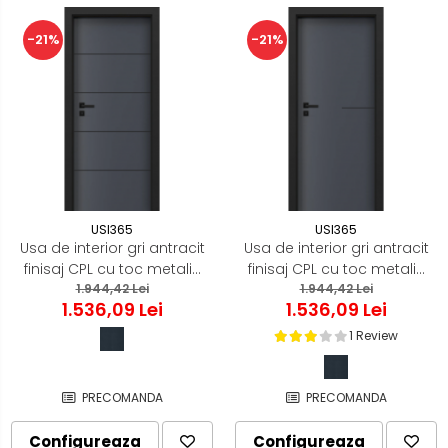
-21%
-21%
USI365
USI365
Usa de interior gri antracit
Usa de interior gri antracit
finisaj CPL cu toc metalic
finisaj CPL cu toc metalic
negru mat - ORIZONT 3.5
1.944,42 Lei
negru mat - ORIZONT 3.8
1.944,42 Lei
1.536,09 Lei
1.536,09 Lei
1 Review
PRECOMANDA
PRECOMANDA
Configureaza
Configureaza