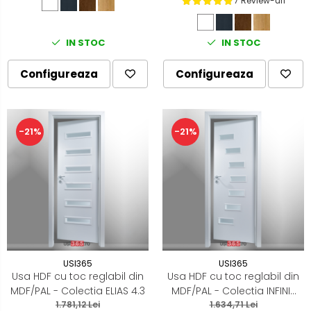
7 Review-uri
IN STOC
IN STOC
Configureaza
Configureaza
-21%
-21%
USI365
USI365
Usa HDF cu toc reglabil din
Usa HDF cu toc reglabil din
MDF/PAL - Colectia ELIAS 4.3
MDF/PAL - Colectia INFINIT
1.781,12 Lei
1.634,71 Lei
3.1