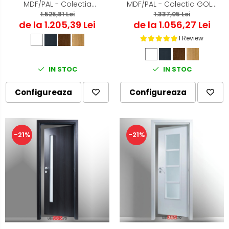
MDF/PAL - Colectia
MDF/PAL - Colectia GOLD
QUADRAT 4.1 - Culoare Alb
1.525,81 Lei
1.4 - Culoare Gri Antracit
1.337,05 Lei
de la 1.205,39 Lei
de la 1.056,27 Lei
1 Review
IN STOC
IN STOC
Configureaza
Configureaza
-21%
-21%