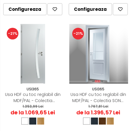
Configureaza
Configureaza
-21%
-21%
USI365
USI365
Usa HDF cu toc reglabil din
Usa HDF cu toc reglabil din
MDF/PAL - Colectia
MDF/PAL - Colectia SONG
PROGRESS 1.1
1.353,99 Lei
1.767,81 Lei
4.3
de la 1.069,65 Lei
de la 1.396,57 Lei