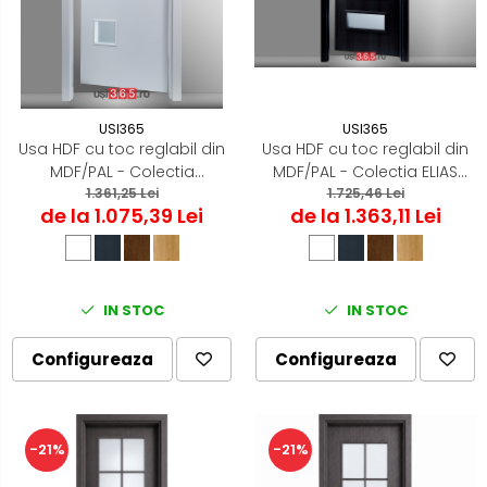
USI365
USI365
Usa HDF cu toc reglabil din
Usa HDF cu toc reglabil din
MDF/PAL - Colectia
MDF/PAL - Colectia ELIAS
QUADRAT 4.4
1.361,25 Lei
1.725,46 Lei
4.5
de la 1.075,39 Lei
de la 1.363,11 Lei
IN STOC
IN STOC
Configureaza
Configureaza
-21%
-21%