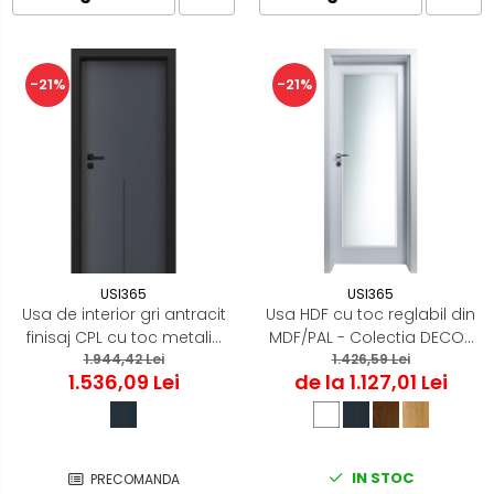
-21%
-21%
USI365
USI365
Usa de interior gri antracit
Usa HDF cu toc reglabil din
finisaj CPL cu toc metalic
MDF/PAL - Colectia DECOR
negru mat - ORIZONT 3.9
1.944,42 Lei
1.426,59 Lei
3.4
1.536,09 Lei
de la 1.127,01 Lei
IN STOC
PRECOMANDA