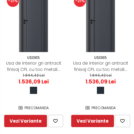
-21%
-21%
USI365
USI365
Usa de interior gri antracit
Usa de interior gri antracit
finisaj CPL cu toc metalic
finisaj CPL cu toc metalic
negru mat - ORIZONT 3.6
1.944,42 Lei
negru mat - ORIZONT 3.7
1.944,42 Lei
1.536,09 Lei
1.536,09 Lei
PRECOMANDA
PRECOMANDA
Vezi Variante
Vezi Variante