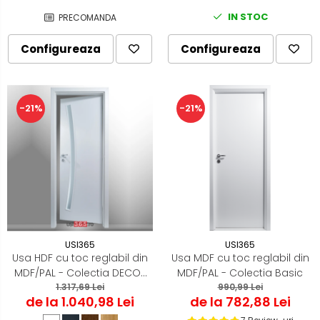
IN STOC
PRECOMANDA
Configureaza
Configureaza
-21%
-21%
USI365
USI365
Usa HDF cu toc reglabil din
Usa MDF cu toc reglabil din
MDF/PAL - Colectia DECOR
MDF/PAL - Colectia Basic
1.317,69 Lei
4.1
990,99 Lei
de la 1.040,98 Lei
de la 782,88 Lei