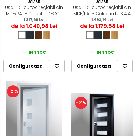
USI365
USI365
Usa HDF cu toc reglabil din
Usa HDF cu toc reglabil din
MDF/PAL - Colectia DECOR
MDF/PAL - Colectia LUIS 4.4
1.317,69 Lei
4.2
1.493,14 Lei
de la 1.040,98 Lei
de la 1.179,58 Lei
IN STOC
IN STOC
Configureaza
Configureaza
-21%
-21%