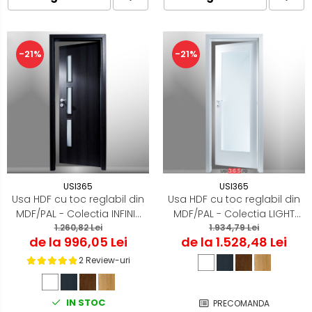
-21%
-21%
USI365
USI365
Usa HDF cu toc reglabil din
Usa HDF cu toc reglabil din
MDF/PAL - Colectia INFINIT
MDF/PAL - Colectia LIGHT
1.260,82 Lei
4.2
1.934,79 Lei
2.2
de la 996,05 Lei
de la 1.528,48 Lei
2 Review-uri
IN STOC
PRECOMANDA